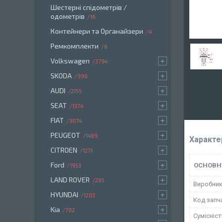
Шестерні спідометрів /
одометрів
16
Контейнери та Органайзери
4
Ремкомплекти
6
Volkswagen
3794
SKODA
998
AUDI
2155
SEAT
1374
FIAT
3074
PEUGEOT
1489
Характе
CITROEN
1271
Ford
ОСНОВН
1953
LAND ROVER
285
Виробни
HYUNDAI
1203
Код запч
Kia
782
Сумісніс