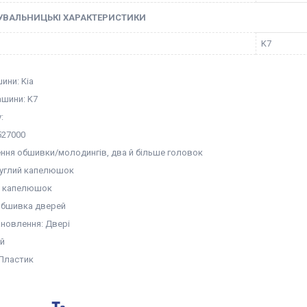
УВАЛЬНИЦЬКІ ХАРАКТЕРИСТИКИ
K7
ини: Kia
шини: K7
:
527000
ення обшивки/молодингів, два й більше головок
руглий капелюшок
ка капелюшок
Обшивка дверей
ановлення: Двері
ій
 Пластик