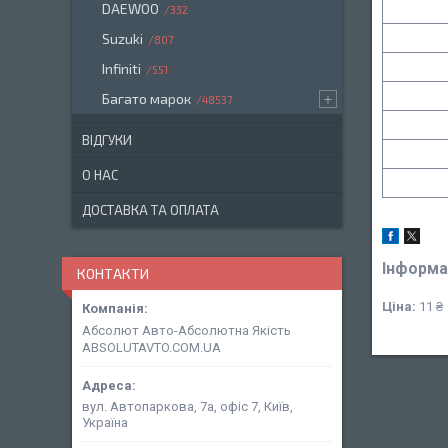
DAEWOO
332
Suzuki
807
Infiniti
551
Багато марок
48537
ВІДГУКИ
О НАС
ДОСТАВКА ТА ОПЛАТА
Інформа
КОНТАКТИ
Ціна:
11 ₴
Абсолют Авто-Абсолютна Якість
ABSOLUTAVTO.COM.UA
вул. Автопаркова, 7а, офіс 7, Київ,
Україна