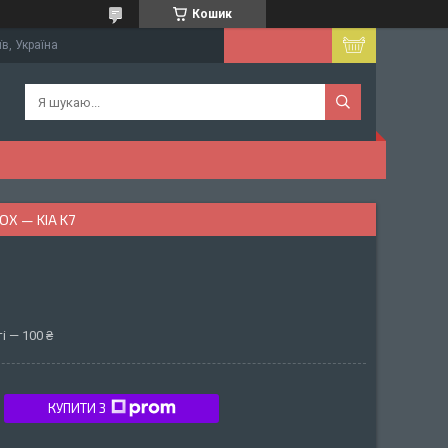
Кошик
їв, Україна
Х — KIA K7
і — 100 ₴
КУПИТИ З