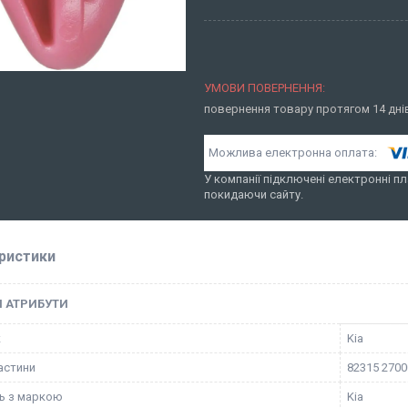
повернення товару протягом 14 дн
У компанії підключені електронні пл
покидаючи сайту.
ристики
І АТРИБУТИ
к
Kia
астини
82315 2700
ть з маркою
Kia