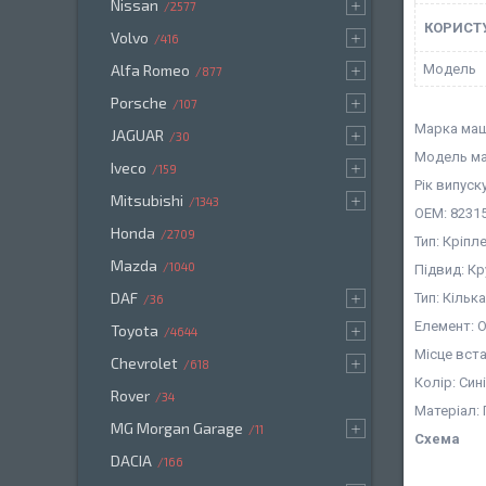
Nissan
2577
КОРИСТ
Volvo
416
Мoдель
Alfa Romeo
877
Porsche
107
Марка маш
JAGUAR
30
Модель ма
Iveco
159
Рік випуску
Mitsubishi
1343
OEM: 8231
Honda
2709
Тип: Кріпл
Mazda
1040
Підвид: К
DAF
Тип: Кіль
36
Елемент: 
Toyota
4644
Місце вст
Chevrolet
618
Колір: Син
Rover
34
Матеріал:
MG Morgan Garage
11
Схема
DACIA
166