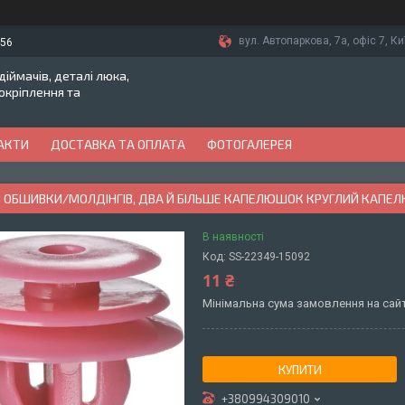
вул. Автопаркова, 7а, офіс 7, Ки
-56
іймачів, деталі люка,
токріплення та
АКТИ
ДОСТАВКА ТА ОПЛАТА
ФОТОГАЛЕРЕЯ
 ОБШИВКИ/МОЛДІНГІВ, ДВА Й БІЛЬШЕ КАПЕЛЮШОК КРУГЛИЙ КАПЕЛЮ
В наявності
Код:
SS-22349-15092
11 ₴
Мінімальна сума замовлення на сайт
КУПИТИ
+380994309010