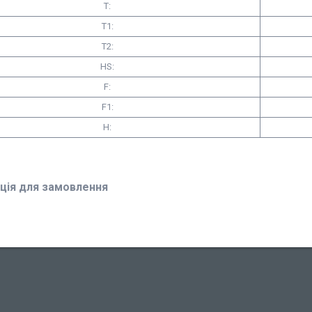
T:
T1:
Т2:
HS:
F:
F1:
H:
ція для замовлення