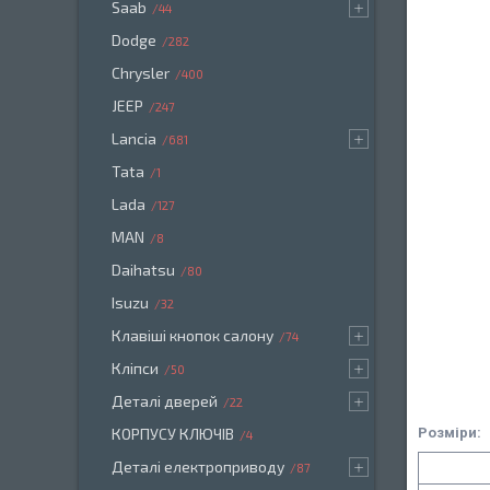
Saab
44
Dodge
282
Chrysler
400
JEEP
247
Lancia
681
Tata
1
Lada
127
MAN
8
Daihatsu
80
Isuzu
32
Клавіші кнопок салону
74
Кліпси
50
Деталі дверей
22
Розміри:
КОРПУСУ КЛЮЧІВ
4
Деталі електроприводу
87