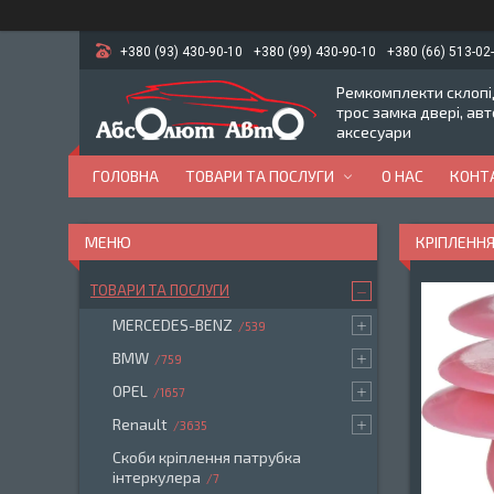
+380 (93) 430-90-10
+380 (99) 430-90-10
+380 (66) 513-02
Ремкомплекти склопід
трос замка двері, ав
аксесуари
ГОЛОВНА
ТОВАРИ ТА ПОСЛУГИ
О НАС
КОНТ
КРІПЛЕННЯ
ТОВАРИ ТА ПОСЛУГИ
MERCEDES-BENZ
539
BMW
759
OPEL
1657
Renault
3635
Скоби кріплення патрубка
інтеркулера
7