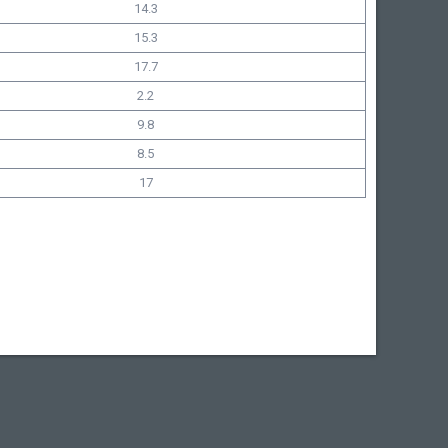
14.3
15.3
17.7
2.2
9.8
8.5
17