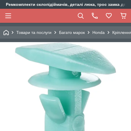
Ремкомплекти склопідіймачів, деталі люка, трос замка двер
Товари та послуги
Багато марок
Honda
Кріпленн