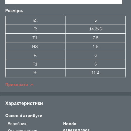
Розміри:
Ø:
5
T:
14.3x5
T1:
7.5
HS:
1.5
F:
6
F1:
6
H:
11.4
Приховати
Характеристики
Основні атрибути
Виробник
Honda
Код запчастини
91568SR2003