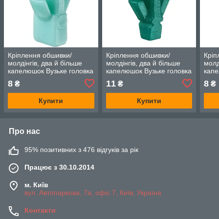
Кріплення обшивки/
Кріплення обшивки/
Кріп
молдінгів, два й більше
молдінгів, два й більше
молд
капелюшок Вузьке головка
капелюшок Вузьке головка
капе
— Honda Jazz
— Honda HR-V
— H
8
11
8
₴
₴
₴
Купити
Купити
Про нас
95% позитивних з 476 відгуків за рік
Працює з 30.10.2014
м. Київ
вул. Автопаркова, 7а, офіс 7, Київ, Україна
Контакти