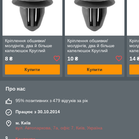
Кріплення обшивки/
Кріплення обшивки/
Кріп
молдінгів, два й більше
молдінгів, два й більше
молд
капелюшок Круглий
капелюшок Круглий
капе
капелюшок — Honda Vigor
капелюшок — Honda Vigor
капе
8
10
14
₴
₴
Купити
Купити
Про нас
95% позитивних з 479 відгуків за рік
Працює з 30.10.2014
м. Київ
вул. Автопаркова, 7а, офіс 7, Київ, Україна
Контакти