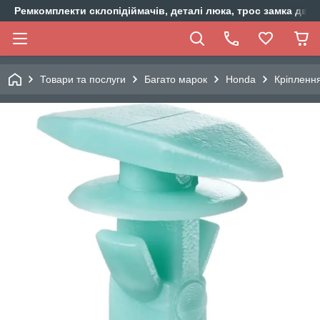
Ремкомплекти склопідіймачів, деталі люка, трос замка двер
Товари та послуги
Багато марок
Honda
Кріпленн