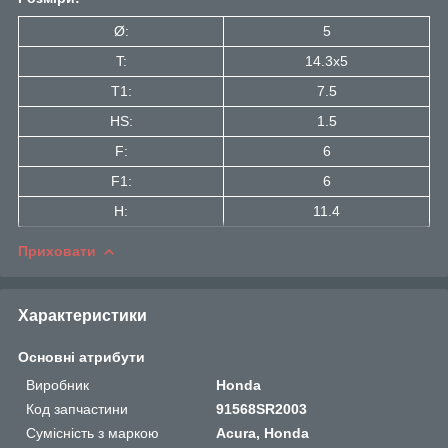
Ø:
5
T:
14.3x5
T1:
7.5
HS:
1.5
F:
6
F1:
6
H:
11.4
Приховати
Характеристики
Основні атрибути
Виробник
Honda
Код запчастини
91568SR2003
Сумісність з маркою
Acura, Honda