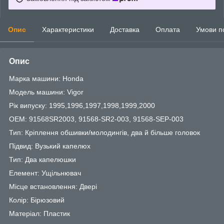
Опис
Характеристики
Доставка
Оплата
Умови п
Опис
Марка машини: Honda
Модель машини: Vigor
Рік випуску: 1995,1996,1997,1998,1999,2000
OEM: 91568SR2003, 91568-SR2-003, 91568-SEP-003
Тип: Кріплення обшивки/молодингів, два й більше головок
Підвид: Вузький капелюх
Тип: Два капелюшки
Елемент: Ущільнювач
Місце встановлення: Двері
Колір: Бірюзовий
Матеріал: Пластик