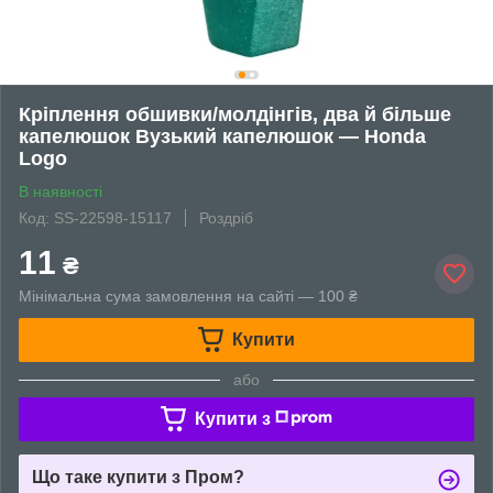
Кріплення обшивки/молдінгів, два й більше
капелюшок Вузький капелюшок — Honda
Logo
В наявності
Код: SS-22598-15117
Роздріб
11
₴
Мінімальна сума замовлення на сайті — 100 ₴
Купити
або
Купити з
Що таке купити з Пром?