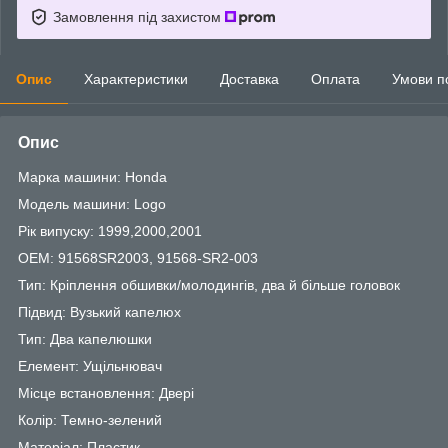
Замовлення під захистом
Опис
Характеристики
Доставка
Оплата
Умови п
Опис
Марка машини: Honda
Модель машини: Logo
Рік випуску: 1999,2000,2001
OEM: 91568SR2003, 91568-SR2-003
Тип: Кріплення обшивки/молодингів, два й більше головок
Підвид: Вузький капелюх
Тип: Два капелюшки
Елемент: Ущільнювач
Місце встановлення: Двері
Колір: Темно-зелений
Матеріал: Пластик