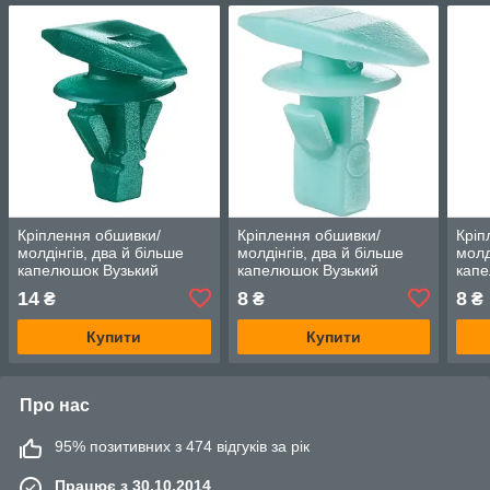
Кріплення обшивки/
Кріплення обшивки/
Кріп
молдінгів, два й більше
молдінгів, два й більше
молд
капелюшок Вузький
капелюшок Вузький
капе
капелюшок — Honda Logo
капелюшок — Honda Logo
— Ho
14
8
8
₴
₴
₴
Купити
Купити
Про нас
95% позитивних з 474 відгуків за рік
Працює з 30.10.2014