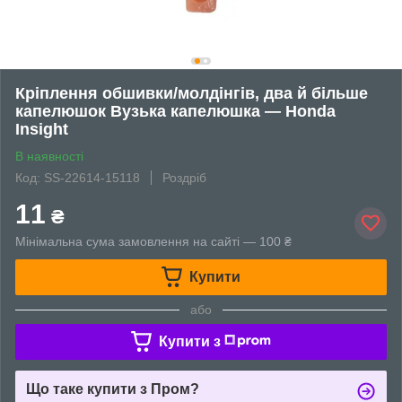
Кріплення обшивки/молдінгів, два й більше
капелюшок Вузька капелюшка — Honda
Insight
В наявності
Код: SS-22614-15118
Роздріб
11
₴
Мінімальна сума замовлення на сайті — 100 ₴
Купити
або
Купити з
Що таке купити з Пром?