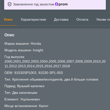
Замовлення під захистом
Опис
Характеристики
Доставка
Оплата
Умови п
Опис
Марка машини: Honda
Модель машини: Insight
Год выпуска:
2000,2001,2002,2003,2004,2005,2006,2007,2008,2009,2010,20
11,2012,2013,2014,2015,2016,2017,2018
OEM: 91530SP1003, 91530-SP1-003
Тип: Кріплення обшивки/молодингів, два й більше головок
Підвид: Вузький капелюх
Тип: Два капелюшки
Елемент: Ущільнювач
Місце встановлення: Капот