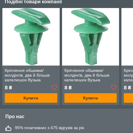
Подібні товари компанії
Кріплення обшивки/
Кріплення обшивки/
Кріп
молдінгів, два й більше
молдінгів, два й більше
молд
капелюшок Вузька
капелюшок Вузька
капе
капелюшка — Honda
капелюшка — Honda
кап
8
8
8
₴
₴
₴
Insight
Insight
Insig
Купити
Купити
Про нас
95% позитивних з 475 відгуків за рік