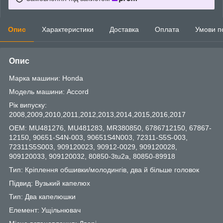
Опис
Характеристики
Доставка
Оплата
Умови п
Опис
Марка машини: Honda
Модель машини: Accord
Рік випуску:
2008,2009,2010,2011,2012,2013,2014,2015,2016,2017
OEM: MU481276, MU481283, MR380850, 6786712150, 67867-
12150, 90651-S4N-003, 90651S4N003, 72311-S5S-003,
72311S5S003, 909120023, 90912-0029, 909120028,
909120033, 909120032, 80850-3tu2a, 80850-89918
Тип: Кріплення обшивки/молодингів, два й більше головок
Підвид: Вузький капелюх
Тип: Два капелюшки
Елемент: Ущільнювач