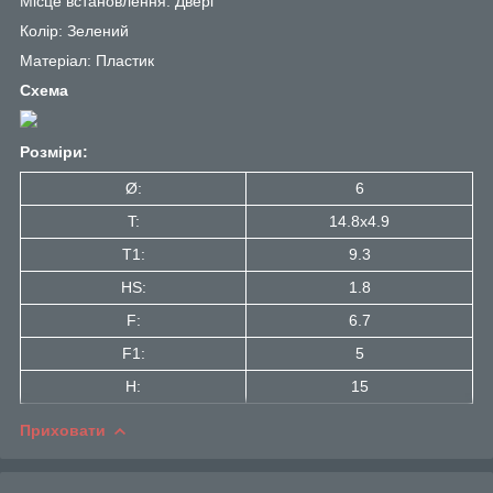
Місце встановлення: Двері
Колір: Зелений
Матеріал: Пластик
Схема
Розміри:
Ø:
6
T:
14.8x4.9
T1:
9.3
HS:
1.8
F:
6.7
F1:
5
H:
15
Приховати