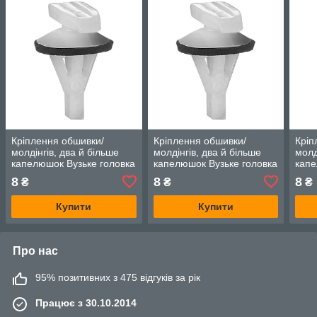
Кріплення обшивки/
Кріплення обшивки/
Кріп
молдінгів, два й більше
молдінгів, два й більше
молд
капелюшок Вузьке головка
капелюшок Вузьке головка
капе
— Honda Accord
— Honda Accord
— Ho
8
8
8
₴
₴
₴
Купити
Купити
Про нас
95% позитивних з 475 відгуків за рік
Працює з 30.10.2014