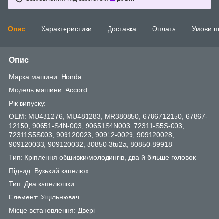
Опис
Характеристики
Доставка
Оплата
Умови п
Опис
Марка машини: Honda
Модель машини: Accord
Рік випуску:
OEM: MU481276, MU481283, MR380850, 6786712150, 67867-
12150, 90651-S4N-003, 90651S4N003, 72311-S5S-003,
72311S5S003, 909120023, 90912-0029, 909120028,
909120033, 909120032, 80850-3tu2a, 80850-89918
Тип: Кріплення обшивки/молодингів, два й більше головок
Підвид: Вузький капелюх
Тип: Два капелюшки
Елемент: Ущільнювач
Місце встановлення: Двері