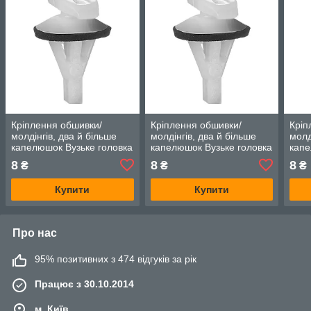
Кріплення обшивки/
Кріплення обшивки/
Кріп
молдінгів, два й більше
молдінгів, два й більше
молд
капелюшок Вузьке головка
капелюшок Вузьке головка
капе
— Honda Accord
— Honda Accord
— Ho
8
8
8
₴
₴
₴
Купити
Купити
Про нас
95% позитивних з 474 відгуків за рік
Працює з 30.10.2014
м. Київ