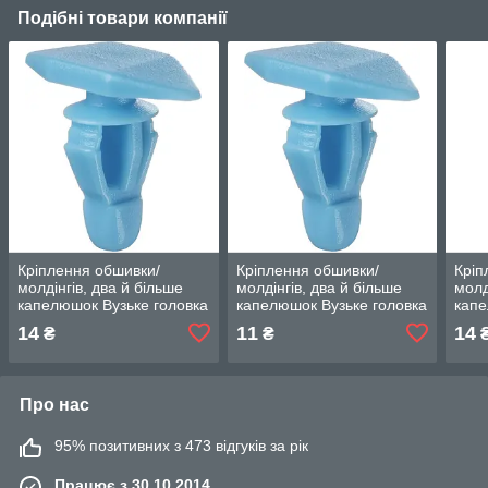
Подібні товари компанії
Кріплення обшивки/
Кріплення обшивки/
Кріп
молдінгів, два й більше
молдінгів, два й більше
молд
капелюшок Вузьке головка
капелюшок Вузьке головка
капе
— Infiniti Q45
— Infiniti Q45
капе
14
11
14
₴
₴
Про нас
95% позитивних з 473 відгуків за рік
Працює з 30.10.2014