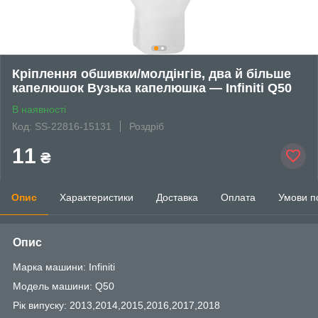
Кріплення обшивки/молдінгів, два й більше
капелюшок Вузька капелюшка — Infiniti Q50
В наявності
Код: SS-22816-15131
Роздріб
11
₴
Опис
Характеристики
Доставка
Оплата
Умови п
Опис
Марка машини: Infiniti
Модель машини: Q50
Рік випуску: 2013,2014,2015,2016,2017,2018