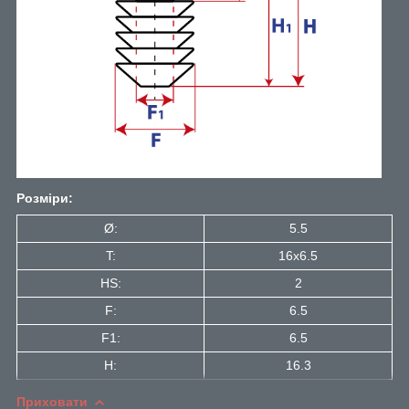
Розміри:
Ø:
5.5
T:
16x6.5
HS:
2
F:
6.5
F1:
6.5
H:
16.3
Приховати