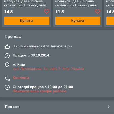
молдінгів, два й більше
молдінгів, два й більше
молд
капелюшок Прямокутний
капелюшок Прямокутний
кап
капелюшок — Honda
капелюшок — Honda
кап
14
11
14
₴
₴
Element
Element
Elem
Купити
Купити
Про нас
95% позитивних з 474 відгуків за рік
Працює з 30.10.2014
м. Київ
вул. Автопаркова, 7а, офіс 7, Київ, Україна
Контакти
Сьогодні працює з 10:00 до 21:00
Показати весь графік роботи
Про нас