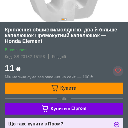
Кріплення обшивки/молдінгів, два й більше
капелюшок Прямокутний капелюшок —
Honda Element
В наявності
Код: SS-23132-15196
Роздріб
11
₴
Мінімальна сума замовлення на сайті — 100 ₴
Купити
або
Купити з
Що таке купити з Пром?