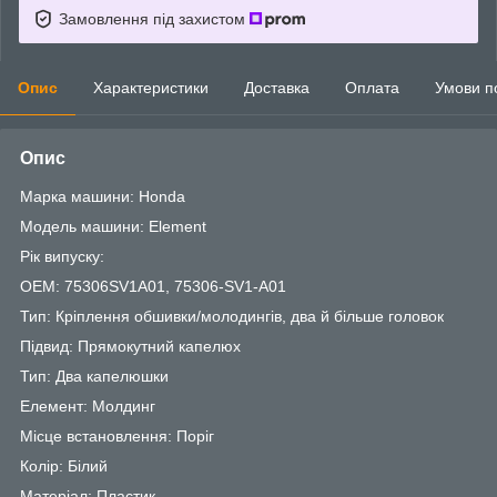
Замовлення під захистом
Опис
Характеристики
Доставка
Оплата
Умови п
Опис
Марка машини: Honda
Модель машини: Element
Рік випуску:
OEM: 75306SV1A01, 75306-SV1-A01
Тип: Кріплення обшивки/молодингів, два й більше головок
Підвид: Прямокутний капелюх
Тип: Два капелюшки
Елемент: Молдинг
Місце встановлення: Поріг
Колір: Білий
Матеріал: Пластик