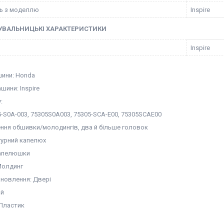
ть з моделлю
Inspire
УВАЛЬНИЦЬКІ ХАРАКТЕРИСТИКИ
Inspire
ини: Honda
ини: Inspire
:
-S0A-003, 75305S0A003, 75305-SCA-E00, 75305SCAE00
ення обшивки/молодингів, два й більше головок
гурний капелюх
капелюшки
Молдинг
ановлення: Двері
ий
 Пластик