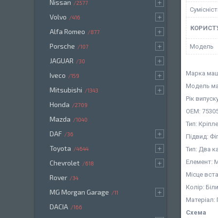
Nissan
2577
Сумісніс
Volvo
416
КОРИСТ
Alfa Romeo
877
Porsche
Мoдель
107
JAGUAR
30
Марка маш
Iveco
159
Модель маш
Mitsubishi
1343
Рік випуску
Honda
2709
OEM: 75305
Mazda
1040
Тип: Кріпл
DAF
36
Підвид: Фі
Toyota
Тип: Два 
4644
Елемент: 
Chevrolet
618
Місце вст
Rover
34
Колір: Біл
MG Morgan Garage
11
Матеріал:
DACIA
166
Схема