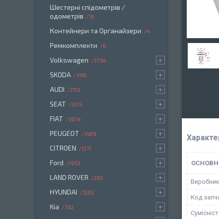
Шестерні спідометрів /
одометрів
16
Контейнери та Органайзери
4
Ремкомплекти
6
Volkswagen
3794
SKODA
998
AUDI
2155
SEAT
1374
FIAT
3074
PEUGEOT
1489
Характе
CITROEN
1271
Ford
ОСНОВН
1953
LAND ROVER
285
Виробни
HYUNDAI
1203
Код запч
Kia
782
Сумісніс