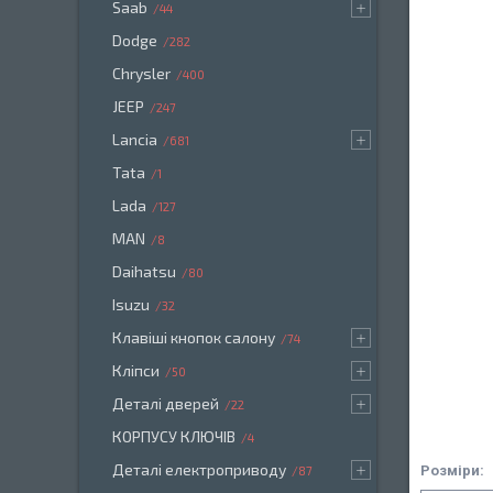
Saab
44
Dodge
282
Chrysler
400
JEEP
247
Lancia
681
Tata
1
Lada
127
MAN
8
Daihatsu
80
Isuzu
32
Клавіші кнопок салону
74
Кліпси
50
Деталі дверей
22
КОРПУСУ КЛЮЧІВ
4
Деталі електроприводу
Розміри:
87