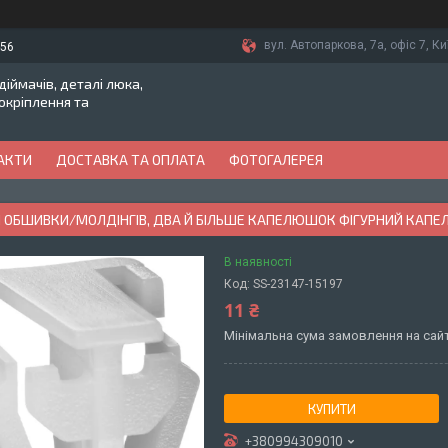
вул. Автопаркова, 7а, офіс 7, Ки
-56
іймачів, деталі люка,
токріплення та
АКТИ
ДОСТАВКА ТА ОПЛАТА
ФОТОГАЛЕРЕЯ
 ОБШИВКИ/МОЛДІНГІВ, ДВА Й БІЛЬШЕ КАПЕЛЮШОК ФІГУРНИЙ КАПЕЛ
В наявності
Код:
SS-23147-15197
11 ₴
Мінімальна сума замовлення на сайт
КУПИТИ
+380994309010