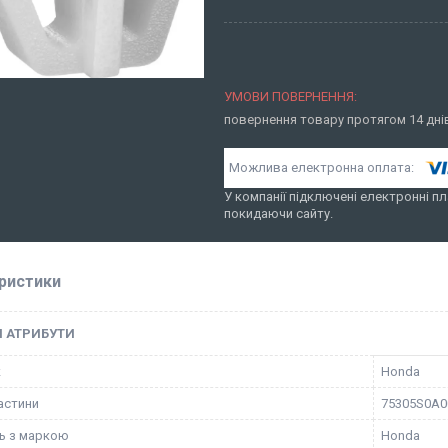
повернення товару протягом 14 дн
У компанії підключені електронні пл
покидаючи сайту.
ристики
І АТРИБУТИ
к
Honda
астини
75305S0A0
ть з маркою
Honda