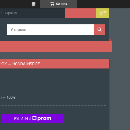
Кошик
їв, Україна
ЮХ — HONDA INSPIRE
і — 100 ₴
КУПИТИ З