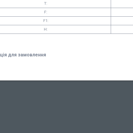
T:
F:
F1:
H:
ція для замовлення