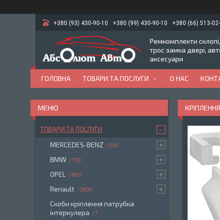
+380 (93) 430-90-10
+380 (99) 430-90-10
+380 (66) 513-02
Ремкомплекти склопід
трос замка двері, ав
аксесуари
ГОЛОВНА
ТОВАРИ ТА ПОСЛУГИ
О НАС
КОНТ
КРІПЛЕННЯ
ТОВАРИ ТА ПОСЛУГИ
MERCEDES-BENZ
539
BMW
759
OPEL
1657
Renault
3635
Скоби кріплення патрубка
інтеркулера
7