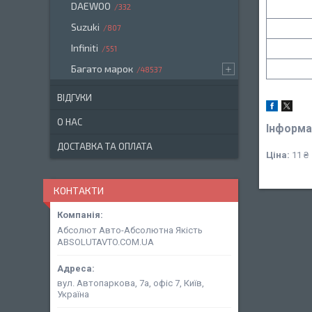
DAEWOO
332
Suzuki
807
Infiniti
551
Багато марок
48537
ВІДГУКИ
О НАС
Інформа
ДОСТАВКА ТА ОПЛАТА
Ціна:
11 ₴
КОНТАКТИ
Абсолют Авто-Абсолютна Якість
ABSOLUTAVTO.COM.UA
вул. Автопаркова, 7а, офіс 7, Київ,
Україна