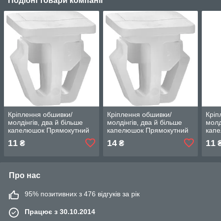
Подібні товари компанії
Кріплення обшивки/
Кріплення обшивки/
Кріп
молдінгів, два й більше
молдінгів, два й більше
молд
капелюшок Прямокутний
капелюшок Прямокутний
кап
капелюшок — Honda
капелюшок — Honda
кап
11
14
11
₴
₴
Element
Element
Elem
Про нас
95% позитивних з 476 відгуків за рік
Працює з 30.10.2014