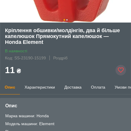
Кріплення обшивки/молдінгів, два й більше
капелюшок Прямокутний капелюшок —
Honda Element
В наявності
Код: SS-23190-15199
Роздріб
11
₴
Опис
Характеристики
Доставка
Оплата
Умови п
Опис
Марка машини: Honda
Модель машини: Element