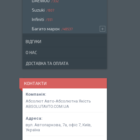
DAEWOO
332
Suzuki
807
Infiniti
551
Багато марок
48537
ВІДГУКИ
О НАС
ДОСТАВКА ТА ОПЛАТА
КОНТАКТИ
Абсолют Авто-Абсолютна Якість
ABSOLUTAVTO.COM.UA
вул. Автопаркова, 7а, офіс 7, Київ,
Україна