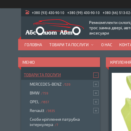
+380 (93) 430-90-10
+380 (99) 430-90-10
+380 (66) 513-02
Ремкомплекти склопід
трос замка двері, ав
аксесуари
ГОЛОВНА
ТОВАРИ ТА ПОСЛУГИ
О НАС
КОНТ
КРІПЛЕНН
ТОВАРИ ТА ПОСЛУГИ
MERCEDES-BENZ
539
BMW
759
OPEL
1657
Renault
3635
Скоби кріплення патрубка
інтеркулера
7