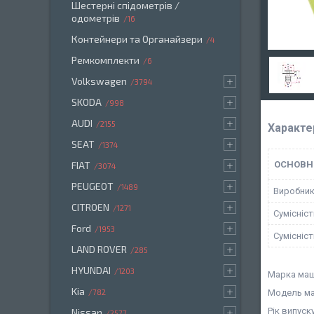
Шестерні спідометрів /
одометрів
16
Контейнери та Органайзери
4
Ремкомплекти
6
Volkswagen
3794
SKODA
998
AUDI
2155
Характе
SEAT
1374
FIAT
ОСНОВН
3074
PEUGEOT
1489
Виробни
CITROEN
1271
Сумісніс
Ford
1953
Сумісніс
LAND ROVER
285
HYUNDAI
1203
Марка маш
Kia
782
Модель ма
Рік випуск
Nissan
2577