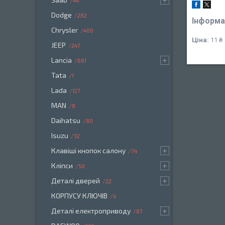
44
Dodge
282
Інформа
Chrysler
400
Ціна:
11 ₴
JEEP
247
Lancia
681
Tata
1
Lada
127
MAN
8
Daihatsu
80
Isuzu
32
Клавіші кнопок салону
74
Кліпси
50
Деталі дверей
22
КОРПУСУ КЛЮЧІВ
4
Деталі електроприводу
87