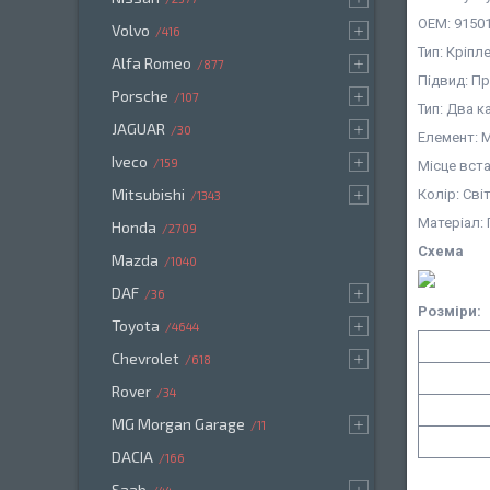
OEM: 91501
Volvo
416
Тип: Кріпл
Alfa Romeo
877
Підвид: П
Porsche
107
Тип: Два 
JAGUAR
30
Елемент: 
Iveco
159
Місце вст
Mitsubishi
Колір: Сві
1343
Матеріал:
Honda
2709
Схема
Mazda
1040
DAF
36
Розміри:
Toyota
4644
Chevrolet
618
Rover
34
MG Morgan Garage
11
DACIA
166
Saab