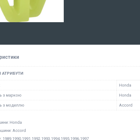
ристики
І АТРИБУТИ
к
Honda
ть з маркою
Honda
ть з моделлю
Accord
ини: Honda
шини: Accord
у: 1989,1990,1991,1992,1993,1994,1995,1996,1997