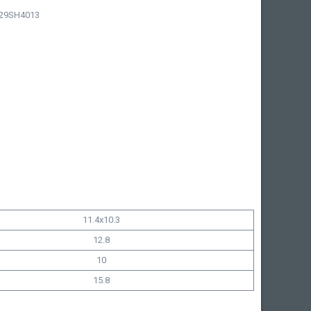
329SH4013
11.4x10.3
12.8
10
15.8