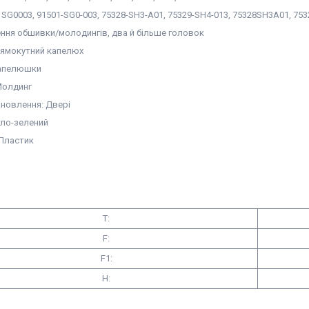
SG0003, 91501-SG0-003, 75328-SH3-A01, 75329-SH4-013, 75328SH3A01, 75
ення обшивки/молодингів, два й більше головок
рямокутний капелюх
капелюшки
Молдинг
ановлення: Двері
тло-зелений
 Пластик
T:
F:
F1:
H: