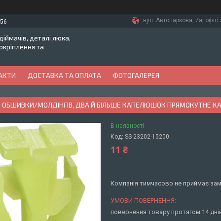
вул. Автопаркова, 7а, офіс 7
-56
іймачів, деталі люка,
токріплення та
АКТИ
ДОСТАВКА ТА ОПЛАТА
ФОТОГАЛЕРЕЯ
Я ОБШИВКИ/МОЛДІНГІВ, ДВА Й БІЛЬШЕ КАПЕЛЮШОК ПРЯМОКУТНЕ 
В наявності
Код:
SS-23202-15200
11 ₴
Компанія тимчасово не приймає за
повернення товару протягом 14 дн