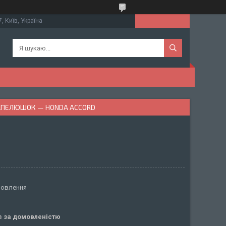
, Київ, Україна
КАПЕЛЮШОК — HONDA ACCORD
мовлення
ів
за домовленістю