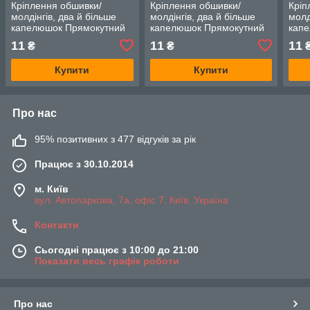
Кріплення обшивки/
Кріплення обшивки/
Кріп
молдінгів, два й більше
молдінгів, два й більше
молд
капелюшок Прямокутний
капелюшок Прямокутний
кап
капелюшок — Honda
капелюшок — Honda
кап
11
11
11
₴
₴
Odyssey
Odyssey
Ody
Купити
Купити
Про нас
95% позитивних з 477 відгуків за рік
Працює з 30.10.2014
м. Київ
вул. Автопаркова, 7а, офіс 7, Київ, Україна
Контакти
Сьогодні працює з 10:00 до 21:00
Показати весь графік роботи
Про нас