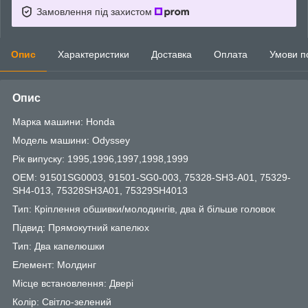
Замовлення під захистом
Опис
Характеристики
Доставка
Оплата
Умови п
Опис
Марка машини: Honda
Модель машини: Odyssey
Рік випуску: 1995,1996,1997,1998,1999
OEM: 91501SG0003, 91501-SG0-003, 75328-SH3-A01, 75329-
SH4-013, 75328SH3A01, 75329SH4013
Тип: Кріплення обшивки/молодингів, два й більше головок
Підвид: Прямокутний капелюх
Тип: Два капелюшки
Елемент: Молдинг
Місце встановлення: Двері
Колір: Світло-зелений