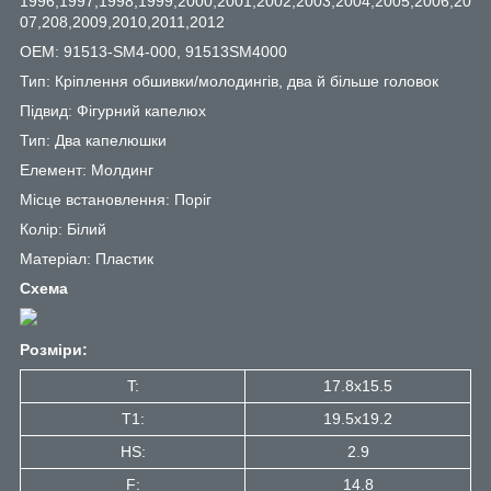
1996,1997,1998,1999,2000,2001,2002,2003,2004,2005,2006,20
07,208,2009,2010,2011,2012
OEM: 91513-SM4-000, 91513SM4000
Тип: Кріплення обшивки/молодингів, два й більше головок
Підвид: Фігурний капелюх
Тип: Два капелюшки
Елемент: Молдинг
Місце встановлення: Поріг
Колір: Білий
Матеріал: Пластик
Схема
Розміри:
T:
17.8x15.5
T1:
19.5x19.2
HS:
2.9
F:
14.8