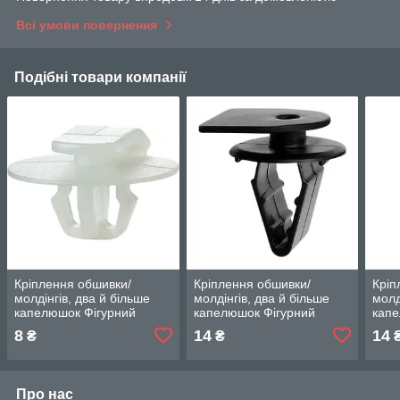
Всі умови повернення
Подібні товари компанії
Кріплення обшивки/
Кріплення обшивки/
Кріп
молдінгів, два й більше
молдінгів, два й більше
молд
капелюшок Фігурний
капелюшок Фігурний
капе
капелюх — Honda CR-V
капелюх — Honda CR-V
кап
8
14
14
₴
₴
Про нас