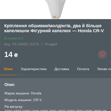
Кріплення обшивки/молдінгів, два й більше
капелюшок Фігурний капелюх — Honda CR-V
В наявності
Код: SS-24055-15274
Роздріб
14
₴
Опис
Характеристики
Доставка
Оплата
Умови п
Опис
Марка машини: Honda
Модель машини: CR-V
Рік випуску: