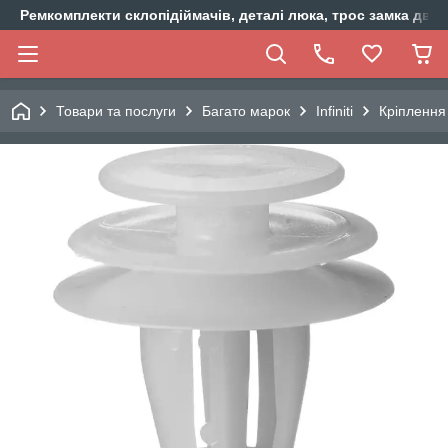
Ремкомплекти склопідіймачів, деталі люка, трос замка двер
Товари та послуги
Багато марок
Infiniti
Кріплення