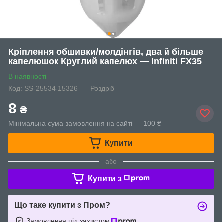
Кріплення обшивки/молдінгів, два й більше
капелюшок Круглий капелюх — Infiniti FX35
В наявності
Код: SS-25534-15326
Роздріб
8
₴
Мінімальна сума замовлення на сайті — 100 ₴
Купити
або
Купити з
Що таке купити з Пром?
Замовлення під захистом