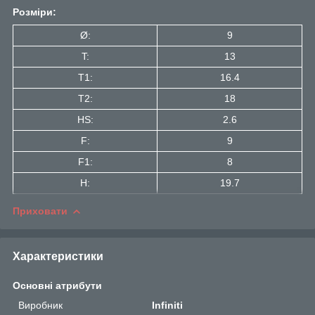
Розміри:
Ø:
9
T:
13
T1:
16.4
Т2:
18
HS:
2.6
F:
9
F1:
8
H:
19.7
Приховати
Характеристики
Основні атрибути
Виробник
Infiniti