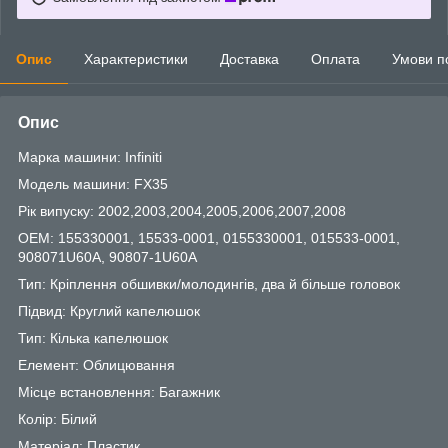
Опис
Характеристики
Доставка
Оплата
Умови п
Опис
Марка машини: Infiniti
Модель машини: FX35
Рік випуску: 2002,2003,2004,2005,2006,2007,2008
OEM: 155330001, 15533-0001, 0155330001, 015533-0001,
908071U60A, 90807-1U60A
Тип: Кріплення обшивки/молодингів, два й більше головок
Підвид: Круглий капелюшок
Тип: Кілька капелюшок
Елемент: Облицювання
Місце встановлення: Багажник
Колір: Білий
Матеріал: Пластик