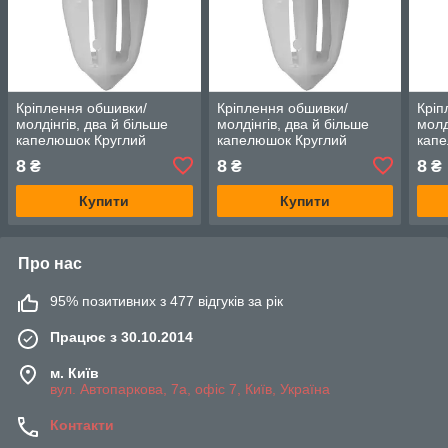
Кріплення обшивки/
Кріплення обшивки/
Кріп
молдінгів, два й більше
молдінгів, два й більше
молд
капелюшок Круглий
капелюшок Круглий
капе
капелюх — Infiniti FX35
капелюх — Infiniti FX45
капе
8
8
8
₴
₴
₴
Купити
Купити
Про нас
95% позитивних з 477 відгуків за рік
Працює з 30.10.2014
м. Київ
вул. Автопаркова, 7а, офіс 7, Київ, Україна
Контакти