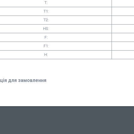
T:
T1:
Т2:
HS:
F:
F1:
H:
ція для замовлення