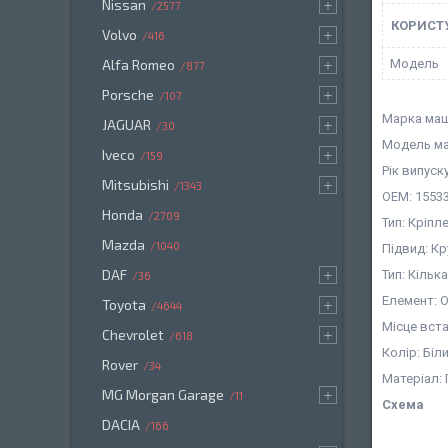
Nissan
2577
КОРИСТ
Volvo
416
Мoдель
Alfa Romeo
877
Porsche
107
Марка машин
JAGUAR
30
Модель ма
Iveco
159
Рік випуск
Mitsubishi
1343
OEM: 15533
Honda
2709
Тип: Кріпл
Mazda
1040
Підвид: К
DAF
Тип: Кіль
36
Елемент: 
Toyota
4644
Місце вст
Chevrolet
618
Колір: Біл
Rover
34
Матеріал:
MG Morgan Garage
11
Схема
DACIA
166