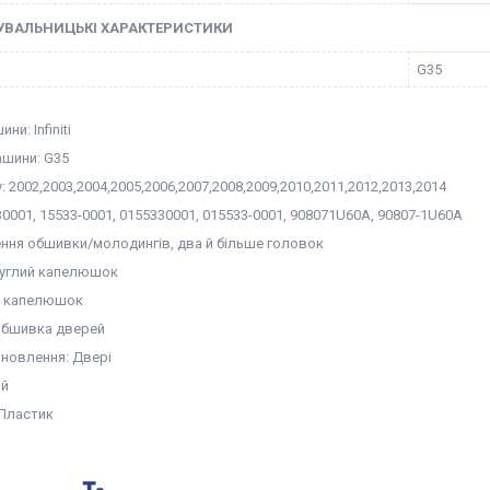
УВАЛЬНИЦЬКІ ХАРАКТЕРИСТИКИ
G35
и: Infiniti
шини: G35
у: 2002,2003,2004,2005,2006,2007,2008,2009,2010,2011,2012,2013,2014
0001, 15533-0001, 0155330001, 015533-0001, 908071U60A, 90807-1U60A
ення обшивки/молодингів, два й більше головок
руглий капелюшок
ка капелюшок
Обшивка дверей
ановлення: Двері
ий
 Пластик