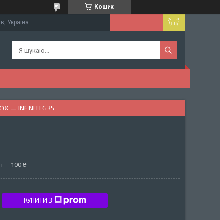
Кошик
їв, Україна
 — INFINITI G35
і — 100 ₴
КУПИТИ З