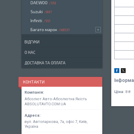
DAEWOO
332
Suzuki
807
Infiniti
551
Багато марок
48537
ВІДГУКИ
О НАС
ДОСТАВКА ТА ОПЛАТА
Інформа
КОНТАКТИ
Ціна:
8 ₴
Абсолют Авто-Абсолютна Якість
ABSOLUTAVTO.COM.UA
вул. Автопаркова, 7а, офіс 7, Київ,
Україна