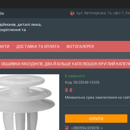
вул. Автопаркова, 7а, офіс 7, Ки
-56
іймачів, деталі люка,
токріплення та
АКТИ
ДОСТАВКА ТА ОПЛАТА
ФОТОГАЛЕРЕЯ
 ОБШИВКИ/МОЛДІНГІВ, ДВА Й БІЛЬШЕ КАПЕЛЮШОК КРУГЛИЙ КАПЕЛЮХ
В наявності
Код:
SS-25540-15326
8 ₴
Мінімальна сума замовлення на сайт
КУПИТИ
+380994309010