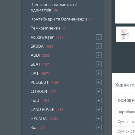
Шестерні спідометрів /
одометрів
16
Контейнери та Органайзери
4
Ремкомплекти
6
Volkswagen
3794
SKODA
998
AUDI
2155
SEAT
1374
FIAT
3074
PEUGEOT
1489
Характе
CITROEN
1271
Ford
ОСНОВН
1953
LAND ROVER
285
Виробни
HYUNDAI
1203
Сумісніс
Kia
782
Сумісніс