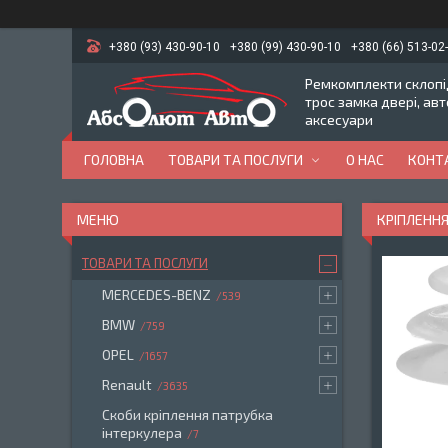
+380 (93) 430-90-10
+380 (99) 430-90-10
+380 (66) 513-02
Ремкомплекти склопід
трос замка двері, ав
аксесуари
ГОЛОВНА
ТОВАРИ ТА ПОСЛУГИ
О НАС
КОНТ
КРІПЛЕННЯ
ТОВАРИ ТА ПОСЛУГИ
MERCEDES-BENZ
539
BMW
759
OPEL
1657
Renault
3635
Скоби кріплення патрубка
інтеркулера
7