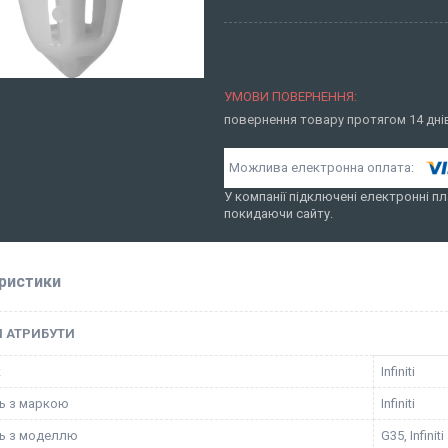
повернення товару протягом 14 дн
У компанії підключені електронні пл
покидаючи сайту.
ристики
І АТРИБУТИ
к
Infiniti
ть з маркою
Infiniti
ть з моделлю
G35, Infiniti