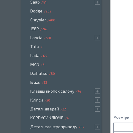
Saab
44
Dodge
282
Chrysler
400
JEEP
247
Lancia
681
Tata
1
Lada
127
MAN
8
Daihatsu
80
Isuzu
32
Клавіші кнопок салону
74
Кліпси
50
Деталі дверей
22
Розміри:
КОРПУСУ КЛЮЧІВ
4
Деталі електроприводу
87