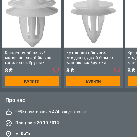
Кріплення обшивки/
Кріплення обшивки/
Кріп
молдінгів, два й більше
молдінгів, два й більше
молд
капелюшок Круглий
капелюшок Круглий
капе
капелюх — Infiniti M35
капелюх — Infiniti M35
капе
8
8
8
₴
₴
₴
Купити
Купити
Про нас
95% позитивних з 474 відгуків за рік
Працює з 30.10.2014
м. Київ