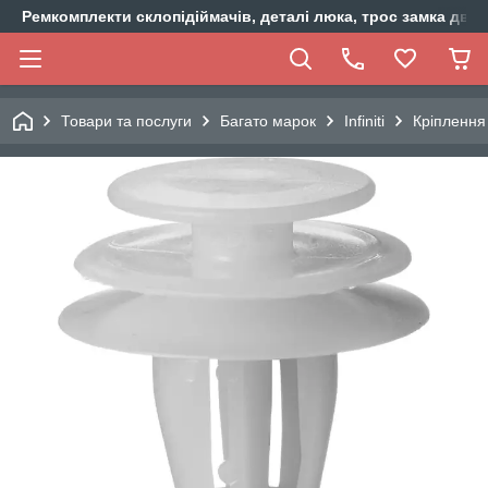
Ремкомплекти склопідіймачів, деталі люка, трос замка двер
Товари та послуги
Багато марок
Infiniti
Кріплення