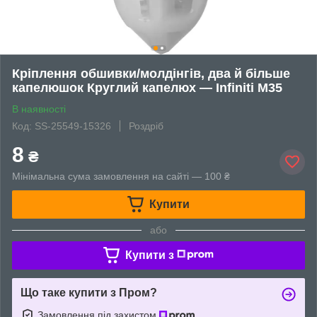
Кріплення обшивки/молдінгів, два й більше
капелюшок Круглий капелюх — Infiniti M35
В наявності
Код: SS-25549-15326
Роздріб
8
₴
Мінімальна сума замовлення на сайті — 100 ₴
Купити
або
Купити з
Що таке купити з Пром?
Замовлення під захистом