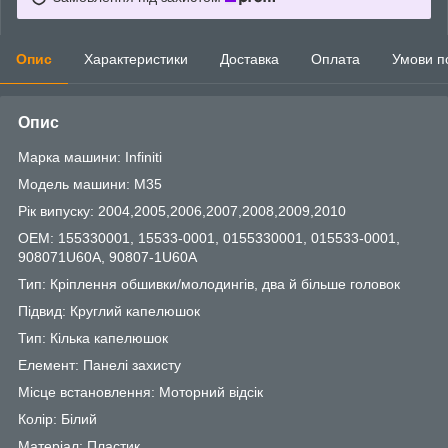
Опис
Характеристики
Доставка
Оплата
Умови п
Опис
Марка машини: Infiniti
Модель машини: M35
Рік випуску: 2004,2005,2006,2007,2008,2009,2010
OEM: 155330001, 15533-0001, 0155330001, 015533-0001,
908071U60A, 90807-1U60A
Тип: Кріплення обшивки/молодингів, два й більше головок
Підвид: Круглий капелюшок
Тип: Кілька капелюшок
Елемент: Панелі захисту
Місце встановлення: Моторний відсік
Колір: Білий
Матеріал: Пластик