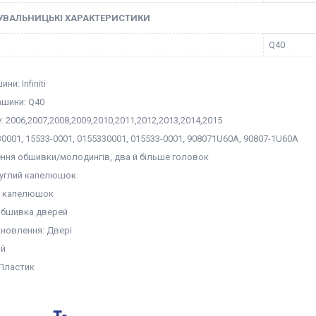
УВАЛЬНИЦЬКІ ХАРАКТЕРИСТИКИ
Q40
и: Infiniti
шини: Q40
у: 2006,2007,2008,2009,2010,2011,2012,2013,2014,2015
0001, 15533-0001, 0155330001, 015533-0001, 908071U60A, 90807-1U60A
ення обшивки/молодингів, два й більше головок
руглий капелюшок
ка капелюшок
Обшивка дверей
ановлення: Двері
ий
 Пластик