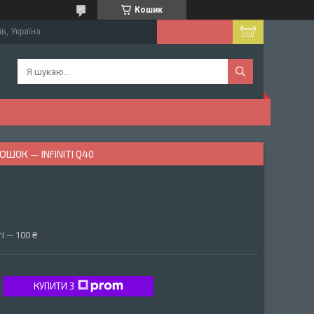
Кошик
їв, Україна
ШОК — INFINITI Q40
і — 100 ₴
КУПИТИ З