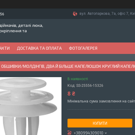
вул. Автопаркова, 7а, офіс 7, Ки
-56
іймачів, деталі люка,
токріплення та
АКТИ
ДОСТАВКА ТА ОПЛАТА
ФОТОГАЛЕРЕЯ
 ОБШИВКИ/МОЛДІНГІВ, ДВА Й БІЛЬШЕ КАПЕЛЮШОК КРУГЛИЙ КАПЕЛЮ
В наявності
Код:
SS-25556-15326
8 ₴
Мінімальна сума замовлення на сайт
КУПИТИ
+380994309010