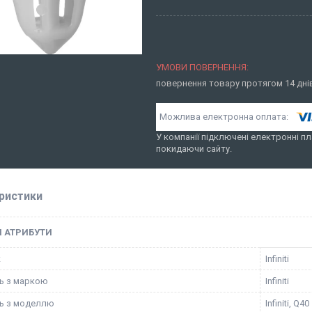
повернення товару протягом 14 дн
У компанії підключені електронні пл
покидаючи сайту.
ристики
І АТРИБУТИ
к
Infiniti
ть з маркою
Infiniti
ть з моделлю
Infiniti, Q40