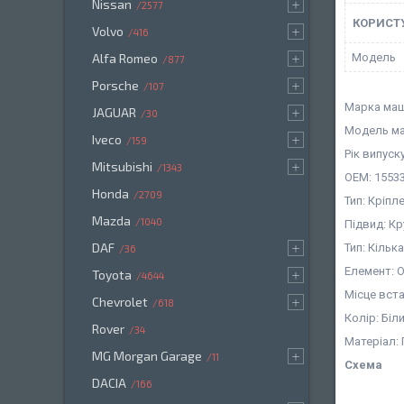
Nissan
2577
КОРИСТ
Volvo
416
Мoдель
Alfa Romeo
877
Porsche
107
Марка машин
JAGUAR
30
Модель ма
Iveco
159
Рік випуск
Mitsubishi
1343
OEM: 15533
Honda
2709
Тип: Кріпл
Mazda
1040
Підвид: К
DAF
Тип: Кіль
36
Елемент: 
Toyota
4644
Місце вст
Chevrolet
618
Колір: Біл
Rover
34
Матеріал:
MG Morgan Garage
11
Схема
DACIA
166