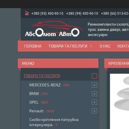
+380 (93) 430-90-10
+380 (99) 430-90-10
+380 (66) 513-02
Ремкомплекти склопід
трос замка двері, ав
аксесуари
ГОЛОВНА
ТОВАРИ ТА ПОСЛУГИ
О НАС
КОНТ
КРІПЛЕННЯ
ТОВАРИ ТА ПОСЛУГИ
MERCEDES-BENZ
539
BMW
759
OPEL
1657
Renault
3635
Скоби кріплення патрубка
інтеркулера
7