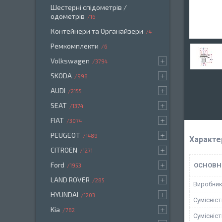
Шестерні спідометрів /
одометрів
16
Контейнери та Органайзери
4
Ремкомплекти
6
Volkswagen
3794
SKODA
998
AUDI
2155
SEAT
1374
FIAT
3074
PEUGEOT
1489
Характе
CITROEN
1271
Ford
ОСНОВН
1953
LAND ROVER
285
Виробни
HYUNDAI
1203
Сумісніс
Kia
782
Сумісніс