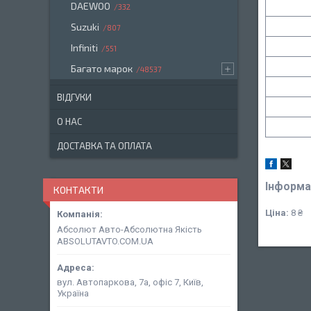
DAEWOO
332
Suzuki
807
Infiniti
551
Багато марок
48537
ВІДГУКИ
О НАС
ДОСТАВКА ТА ОПЛАТА
Інформа
КОНТАКТИ
Ціна:
8 ₴
Абсолют Авто-Абсолютна Якість
ABSOLUTAVTO.COM.UA
вул. Автопаркова, 7а, офіс 7, Київ,
Україна