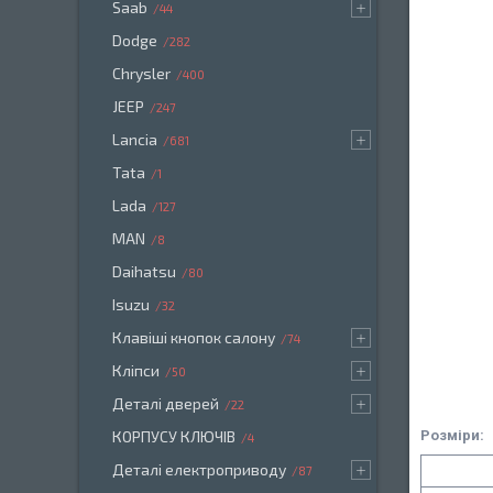
Saab
44
Dodge
282
Chrysler
400
JEEP
247
Lancia
681
Tata
1
Lada
127
MAN
8
Daihatsu
80
Isuzu
32
Клавіші кнопок салону
74
Кліпси
50
Деталі дверей
22
Розміри:
КОРПУСУ КЛЮЧІВ
4
Деталі електроприводу
87