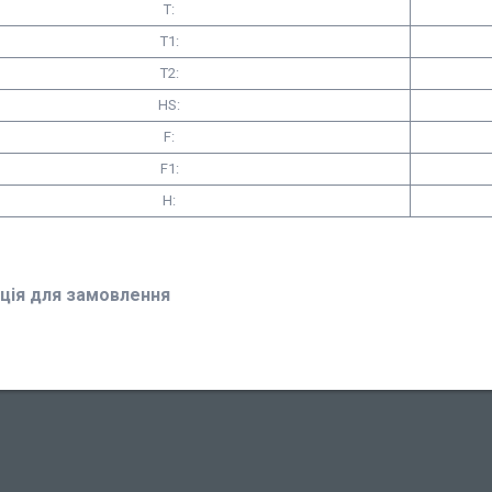
T:
T1:
Т2:
HS:
F:
F1:
H:
ція для замовлення