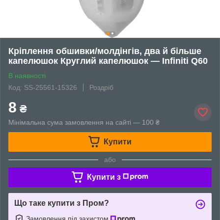
Кріплення обшивки/молдінгів, два й більше
капелюшок Круглий капелюшок — Infiniti Q60
В наявності
Код: SS-25561-15326
Роздріб
8
₴
Мінімальна сума замовлення на сайті — 100 ₴
Купити
або
Купити з
Що таке купити з Пром?
Замовлення під захистом