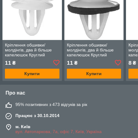
Кріплення обшивки/
Кріплення обшивки/
Кріп
молдінгів, два й більше
молдінгів, два й більше
молд
капелюшок Круглий
капелюшок Круглий
капе
капелюшок — Infiniti Q60
капелюшок — Infiniti Q60
капе
11
11
8
₴
₴
₴
Купити
Купити
Про нас
95% позитивних з 473 відгуків за рік
Працює з 30.10.2014
м. Київ
вул. Автопаркова, 7а, офіс 7, Київ, Україна