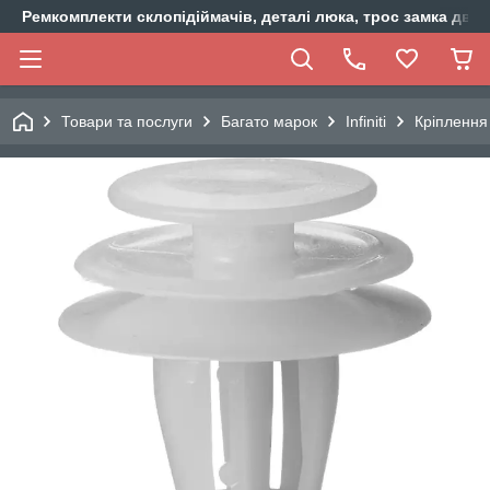
Ремкомплекти склопідіймачів, деталі люка, трос замка двер
Товари та послуги
Багато марок
Infiniti
Кріплення