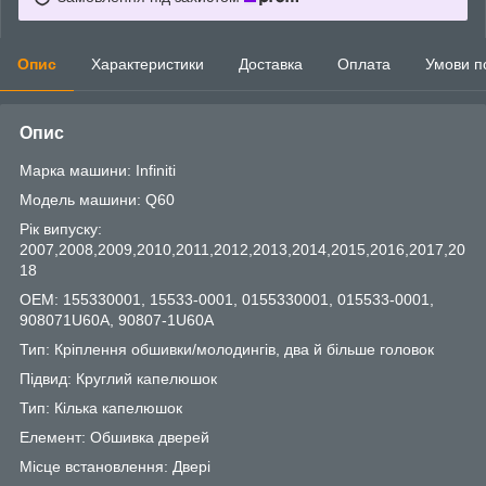
Опис
Характеристики
Доставка
Оплата
Умови п
Опис
Марка машини: Infiniti
Модель машини: Q60
Рік випуску:
2007,2008,2009,2010,2011,2012,2013,2014,2015,2016,2017,20
18
OEM: 155330001, 15533-0001, 0155330001, 015533-0001,
908071U60A, 90807-1U60A
Тип: Кріплення обшивки/молодингів, два й більше головок
Підвид: Круглий капелюшок
Тип: Кілька капелюшок
Елемент: Обшивка дверей
Місце встановлення: Двері