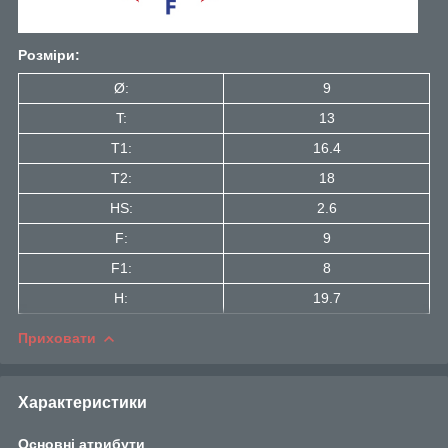
Розміри:
Ø:
9
T:
13
T1:
16.4
Т2:
18
HS:
2.6
F:
9
F1:
8
H:
19.7
Приховати
Характеристики
Основні атрибути