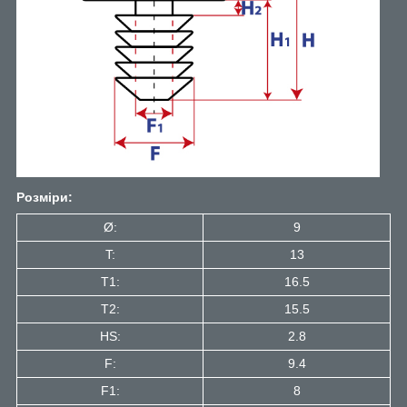
Розміри:
Ø:
9
T:
13
T1:
16.5
Т2:
15.5
HS:
2.8
F:
9.4
F1:
8