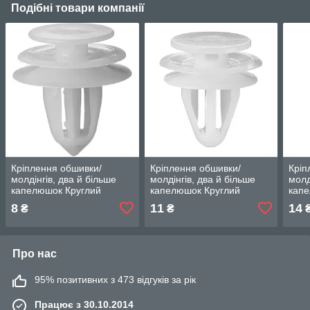
Подібні товари компанії
Кріплення обшивки/
Кріплення обшивки/
Кріп
молдінгів, два й більше
молдінгів, два й більше
молд
капелюшок Круглий
капелюшок Круглий
капе
капелюх — Infiniti EX25
капелюх — Infiniti EX25
капе
8
11
14
₴
₴
Про нас
95% позитивних з 473 відгуків за рік
Працює з 30.10.2014