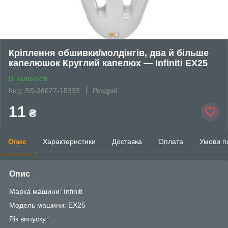
Кріплення обшивки/молдінгів, два й більше
капелюшок Круглий капелюх — Infiniti EX25
В наявності
Код: SS-26077-15333
Роздріб
11
₴
Опис
Характеристики
Доставка
Оплата
Умови п
Опис
Марка машини: Infiniti
Модель машини: EX25
Рік випуску: