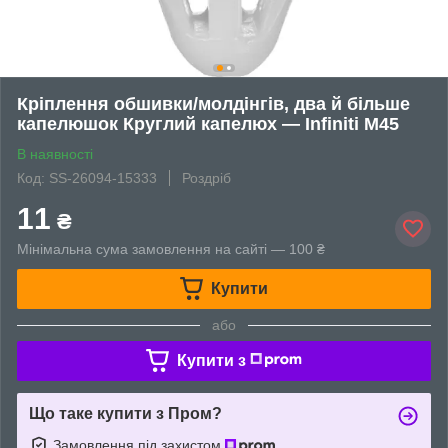
Кріплення обшивки/молдінгів, два й більше
капелюшок Круглий капелюх — Infiniti M45
В наявності
Код: SS-26094-15333
Роздріб
11
₴
Мінімальна сума замовлення на сайті — 100 ₴
Купити
або
Купити з
Що таке купити з Пром?
Замовлення під захистом