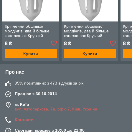
Кріплення обшивки/
Кріплення обшивки/
Кріп
молдінгів, два й більше
молдінгів, два й більше
молд
капелюшок Круглий
капелюшок Круглий
капе
капелюх — Infiniti FX45
капелюх — Infiniti M45
капе
8
8
8
₴
₴
₴
Купити
Купити
Про нас
95% позитивних з 473 відгуків за рік
Працює з 30.10.2014
м. Київ
вул. Автопаркова, 7а, офіс 7, Київ, Україна
Контакти
Сьогодні працює з 10:00 до 21:00