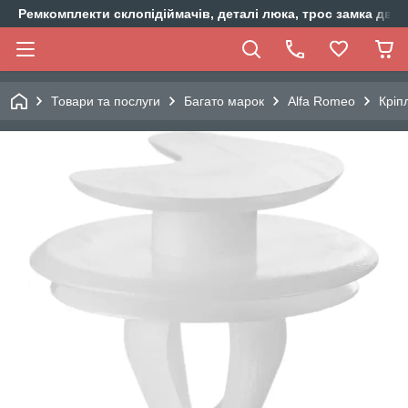
Ремкомплекти склопідіймачів, деталі люка, трос замка двер
Товари та послуги
Багато марок
Alfa Romeo
Кріп