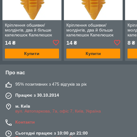
Кріплення обшивки/
Кріплення обшивки/
Кріп
молдінгів, два й більше
молдінгів, два й більше
молд
капелюшок Капелюшок
капелюшок Капелюшок
кап
Капелюшок з вирізом —
Капелюшок з вирізом —
Капе
14
14
8
₴
₴
₴
Alfa Romeo 33
Alfa Romeo 33
Alfa
Купити
Купити
Про нас
95% позитивних з 475 відгуків за рік
Працює з 30.10.2014
м. Київ
вул. Автопаркова, 7а, офіс 7, Київ, Україна
Контакти
Сьогодні працює з 10:00 до 21:00