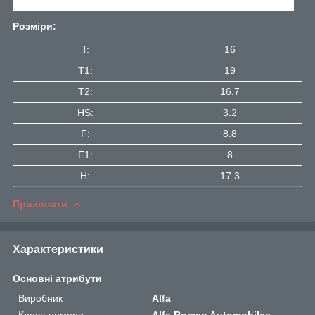
Розміри:
T:
16
T1:
19
Т2:
16.7
HS:
3.2
F:
8.8
F1:
8
H:
17.3
Приховати
Характеристики
Основні атрибути
Виробник
Alfa
Кросс-номери
Alfa Romeo Automobiles