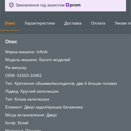
Замовлення під захистом
Опис
Характеристики
Доставка
Оплата
Умови п
Опис
Марка машини: Infiniti
Модель машини: Багато моделей
Рік випуску:
OEM: 01553-10481
Тип: Кріплення обшивки/молодингів, два й більше головок
Підвид: Круглий капелюшок
Тип: Кілька капелюшок
Елемент: Двері задня/кришка багажника
Місце встановлення: Двері
Колір: Білий
Матеріал: Пластик