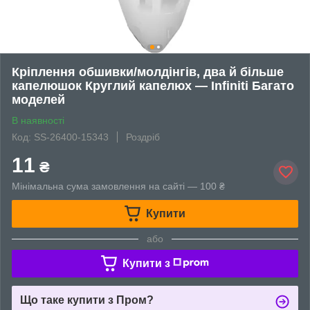
Кріплення обшивки/молдінгів, два й більше
капелюшок Круглий капелюх — Infiniti Багато
моделей
В наявності
Код: SS-26400-15343
Роздріб
11
₴
Мінімальна сума замовлення на сайті — 100 ₴
Купити
або
Купити з
Що таке купити з Пром?