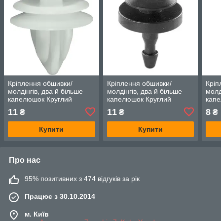
Кріплення обшивки/
Кріплення обшивки/
Кріп
молдінгів, два й більше
молдінгів, два й більше
молд
капелюшок Круглий
капелюшок Круглий
капе
капелюх — Infiniti Багато
капелюх — Infiniti Багато
капе
11
11
8
₴
₴
₴
моделей
моделей
мод
Купити
Купити
Про нас
95% позитивних з 474 відгуків за рік
Працює з 30.10.2014
м. Київ