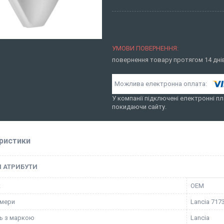
повернення товару протягом 14 дн
У компанії підключені електронні пл
покидаючи сайту.
ристики
І АТРИБУТИ
к
OEM
омери
Lancia 717
ть з маркою
Lancia