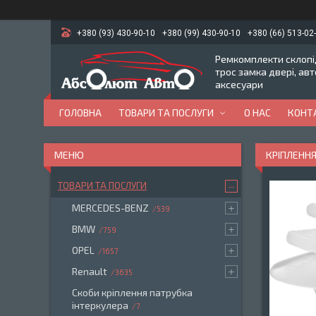
+380 (93) 430-90-10
+380 (99) 430-90-10
+380 (66) 513-02
Ремкомплекти склопід
трос замка двері, ав
аксесуари
ГОЛОВНА
ТОВАРИ ТА ПОСЛУГИ
О НАС
КОНТ
КРІПЛЕННЯ
ТОВАРИ ТА ПОСЛУГИ
MERCEDES-BENZ
539
BMW
759
OPEL
1657
Renault
3635
Скоби кріплення патрубка
інтеркулера
7