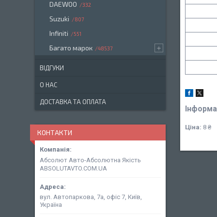
DAEWOO
332
Suzuki
807
Infiniti
551
Багато марок
48537
ВІДГУКИ
О НАС
ДОСТАВКА ТА ОПЛАТА
Інформа
Ціна:
8 ₴
КОНТАКТИ
Абсолют Авто-Абсолютна Якість
ABSOLUTAVTO.COM.UA
вул. Автопаркова, 7а, офіс 7, Київ,
Україна