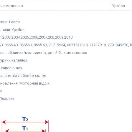
ть з моделлю
Ypsilon
ини: Lancia
шини: Ypsilon
у: 2003,2004,2005,2006,2007,208,2009,2010
0, 8565.40, 856563, 8565.63, 71719954, 0071737918, 71737918, 7701049270, 
ення обшивки/молодингів, два й більше головок
гурний капелюх
ка капелюшок
Панель під лобовим склом
ановлення: Моторний відсік
ий
 Пластик