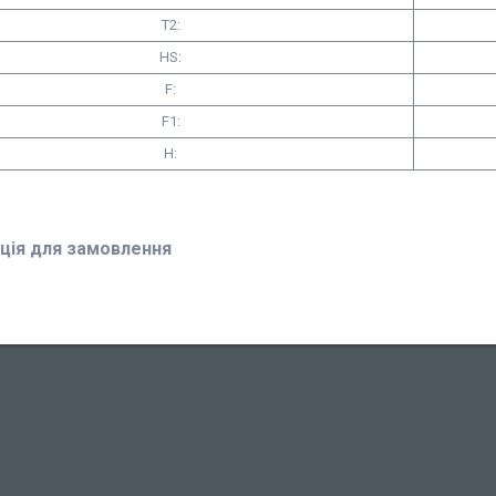
Т2:
HS:
F:
F1:
H:
ція для замовлення