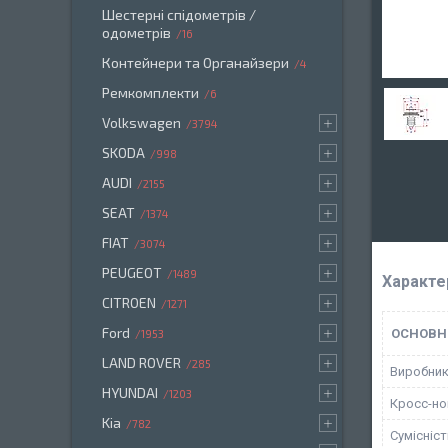
Шестерні спідометрів /
одометрів
16
Контейнери та Органайзери
4
Ремкомплекти
6
Volkswagen
3794
SKODA
998
AUDI
2155
SEAT
1374
FIAT
3074
PEUGEOT
1489
Характе
CITROEN
1271
Ford
ОСНОВН
1953
LAND ROVER
285
Виробни
HYUNDAI
1203
Кросс-н
Kia
782
Сумісніс