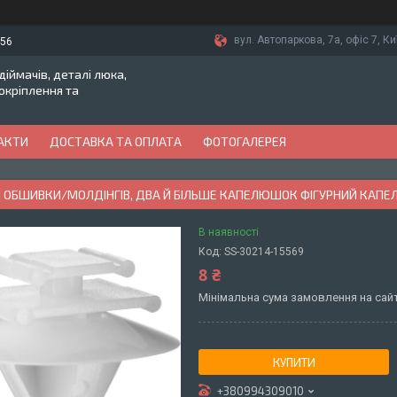
вул. Автопаркова, 7а, офіс 7, Ки
-56
іймачів, деталі люка,
токріплення та
АКТИ
ДОСТАВКА ТА ОПЛАТА
ФОТОГАЛЕРЕЯ
 ОБШИВКИ/МОЛДІНГІВ, ДВА Й БІЛЬШЕ КАПЕЛЮШОК ФІГУРНИЙ КАПЕЛ
В наявності
Код:
SS-30214-15569
8 ₴
Мінімальна сума замовлення на сайт
КУПИТИ
+380994309010