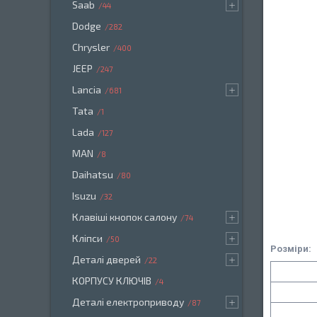
Saab
44
Dodge
282
Chrysler
400
JEEP
247
Lancia
681
Tata
1
Lada
127
MAN
8
Daihatsu
80
Isuzu
32
Клавіші кнопок салону
74
Кліпси
50
Розміри:
Деталі дверей
22
КОРПУСУ КЛЮЧІВ
4
Деталі електроприводу
87