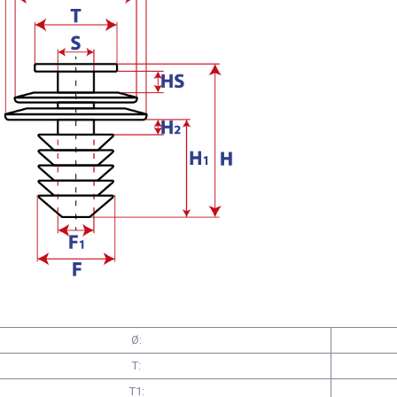
Ø:
T:
T1: