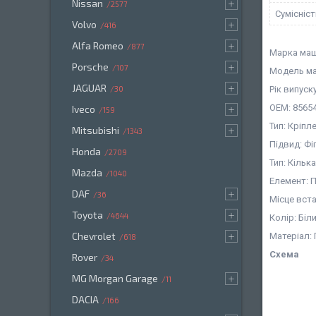
Nissan
2577
Сумісніс
Volvo
416
Alfa Romeo
877
Марка маш
Porsche
107
Модель ма
JAGUAR
Рік випуск
30
OEM: 85654
Iveco
159
Тип: Кріпл
Mitsubishi
1343
Підвид: Фі
Honda
2709
Тип: Кіль
Mazda
1040
Елемент: 
DAF
36
Місце вст
Toyota
4644
Колір: Біл
Chevrolet
Матеріал:
618
Схема
Rover
34
MG Morgan Garage
11
DACIA
166