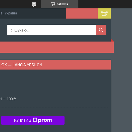
Кошик
їв, Україна
ЮХ — LANCIA YPSILON
і — 100 ₴
КУПИТИ З