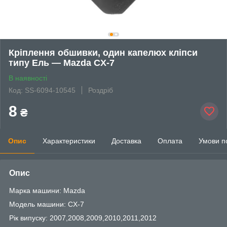
Кріплення обшивки, один капелюх кліпси
типу Ель — Mazda CX-7
В наявності
Код: SS-6094-10545
Роздріб
8
₴
Опис
Характеристики
Доставка
Оплата
Умови п
Опис
Марка машини: Mazda
Модель машини: CX-7
Рік випуску: 2007,2008,2009,2010,2011,2012