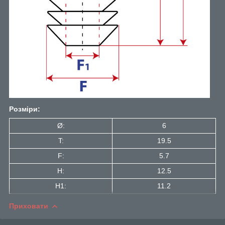
Розміри:
Ø:
6
T:
19.5
F:
5.7
H:
12.5
H1:
11.2
Приховати