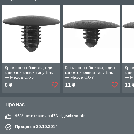
Кріплення обшивки, один
Кріплення обшивки, один
Кріп
капелюх кліпси типу Ель
капелюх кліпси типу Ель
капе
— Mazda CX-5
— Mazda CX-7
— M
8
11
11
₴
₴
Про нас
95% позитивних з 473 відгуків за рік
Працює з 30.10.2014