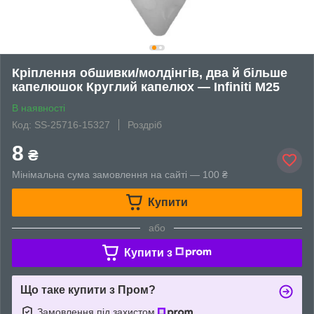
Кріплення обшивки/молдінгів, два й більше
капелюшок Круглий капелюх — Infiniti M25
В наявності
Код: SS-25716-15327
Роздріб
8
₴
Мінімальна сума замовлення на сайті — 100 ₴
Купити
або
Купити з
Що таке купити з Пром?
Замовлення під захистом