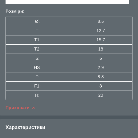
Розміри:
Ø:
8.5
T:
12.7
T1:
15.7
Т2:
18
S:
5
HS:
2.9
F:
8.8
F1:
8
H:
20
Приховати
Характеристики