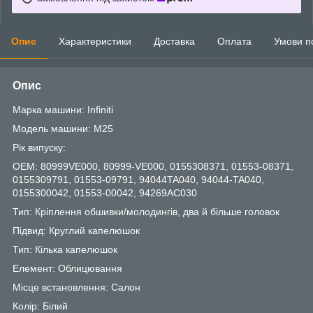
Опис
Характеристики
Доставка
Оплата
Умови п
Опис
Марка машини: Infiniti
Модель машини: M25
Рік випуску:
OEM: 80999VE000, 80999-VE000, 0155308371, 01553-08371,
0155309791, 01553-09791, 94044TA040, 94044-TA040,
0155300042, 01553-00042, 94269AC030
Тип: Кріплення обшивки/молодингів, два й більше головок
Підвид: Круглий капелюшок
Тип: Кілька капелюшок
Елемент: Облицювання
Місце встановлення: Салон
Колір: Білий