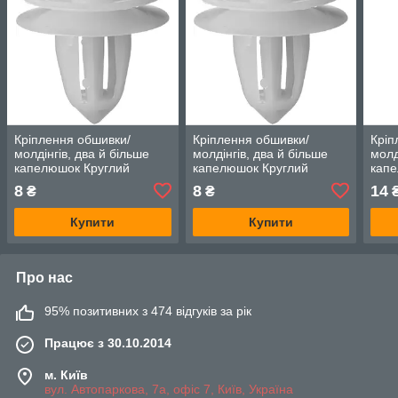
Кріплення обшивки/
Кріплення обшивки/
Кріп
молдінгів, два й більше
молдінгів, два й більше
молд
капелюшок Круглий
капелюшок Круглий
капе
капелюх — Infiniti G25
капелюх — Infiniti G25
капе
8
8
14
₴
₴
Купити
Купити
Про нас
95% позитивних з 474 відгуків за рік
Працює з 30.10.2014
м. Київ
вул. Автопаркова, 7а, офіс 7, Київ, Україна