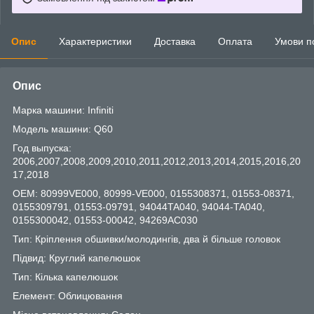
Опис
Характеристики
Доставка
Оплата
Умови п
Опис
Марка машини: Infiniti
Модель машини: Q60
Год выпуска:
2006,2007,2008,2009,2010,2011,2012,2013,2014,2015,2016,20
17,2018
OEM: 80999VE000, 80999-VE000, 0155308371, 01553-08371,
0155309791, 01553-09791, 94044TA040, 94044-TA040,
0155300042, 01553-00042, 94269AC030
Тип: Кріплення обшивки/молодингів, два й більше головок
Підвид: Круглий капелюшок
Тип: Кілька капелюшок
Елемент: Облицювання