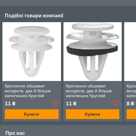
Подібні товари компанії
Кріплення обшивки/
Кріплення обшивки/
Кріп
молдінгів, два й більше
молдінгів, два й більше
молд
капелюшок Круглий
капелюшок Круглий
капе
капелюшок — Infiniti Q60
капелюшок — Infiniti Q60
капе
11
11
8
₴
₴
₴
Купити
Купити
Про нас