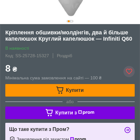
Кріплення обшивки/молдінгів, два й більше
капелюшок Круглий капелюшок — Infiniti Q60
В наявності
Код: SS-25728-15327
Роздріб
8
₴
Мінімальна сума замовлення на сайті — 100 ₴
Купити
або
Купити з
Що таке купити з Пром?
Замовлення під захистом