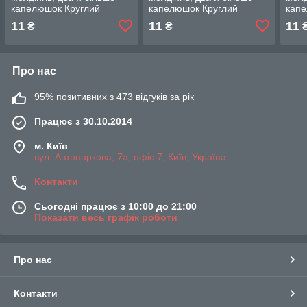
капелюшок Круглий
капелюшок Круглий
капе
капелюшок — Toyota
капелюшок — Toyota
капе
11
11
11
₴
₴
Corsa
Corsa
Cors
Про нас
95% позитивних з 473 відгуків за рік
Працює з 30.10.2014
м. Київ
вул. Автопаркова, 7а, офіс 7, Київ, Україна
Контакти
Сьогодні працює з 10:00 до 21:00
Показати весь графік роботи
Про нас
Контакти