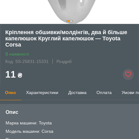
Кріплення обшивки/молдінгів, два й більше
капелюшок Круглий капелюшок — Toyota
Corsa
В наявності
Код: SS-25831-15331
Роздріб
11
₴
Опис
Характеристики
Доставка
Оплата
Умови п
Опис
Марка машини: Toyota
Модель машини: Corsa