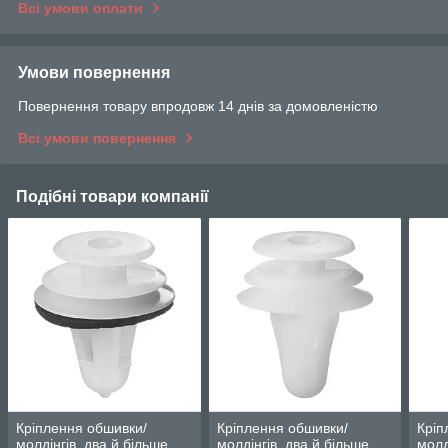
Всі умови оплати
Умови повернення
Повернення товару впродовж 14 днів за домовленістю
Всі умови повернення
Подібні товари компанії
Кріплення обшивки/
Кріплення обшивки/
Кріп
молдінгів, два й більше
молдінгів, два й більше
молд