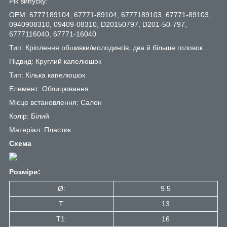
Рік випуску:
OEM: 6777189104, 67771-89104, 6777189103, 67771-89103,
0940908310, 09409-08310, D20150797, D201-50-797,
6777116040, 67771-16040
Тип: Кріплення обшивки/молодингів, два й більше головок
Підвид: Круглий капелюшок
Тип: Кілька капелюшок
Елемент: Облицювання
Місце встановлення: Салон
Колір: Білий
Матеріал: Пластик
Схема
Розміри:
Ø:
9.5
T:
13
T1:
16