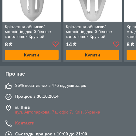
Кріплення обшивки/
Кріплення обшивки/
Кріп
молдінгів, два й більше
молдінгів, два й більше
молд
капелюшок Круглий
капелюшок Круглий
капе
капелюх — Infiniti EX35
капелюх — Infiniti EX35
капе
8
14
8
₴
₴
₴
Купити
Купити
Про нас
95% позитивних з 476 відгуків за рік
Працює з 30.10.2014
м. Київ
вул. Автопаркова, 7а, офіс 7, Київ, Україна
Контакти
Сьогодні працює з 10:00 до 21:00