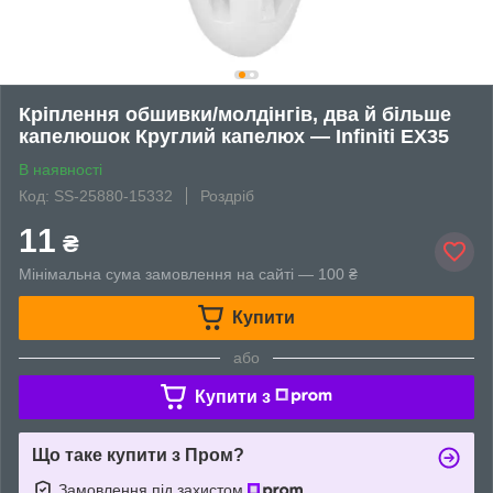
Кріплення обшивки/молдінгів, два й більше
капелюшок Круглий капелюх — Infiniti EX35
В наявності
Код: SS-25880-15332
Роздріб
11
₴
Мінімальна сума замовлення на сайті — 100 ₴
Купити
або
Купити з
Що таке купити з Пром?
Замовлення під захистом