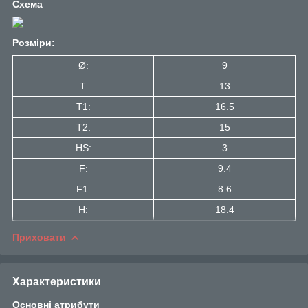
Схема
Розміри:
Ø:
9
T:
13
T1:
16.5
Т2:
15
HS:
3
F:
9.4
F1:
8.6
H:
18.4
Приховати
Характеристики
Основні атрибути