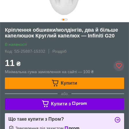
Кріплення обшивки/молдінгів, два й більше
капелюшок Круглий капелюх — Infiniti G20
В наявності
Код: SS-25887-15332
Роздріб
11
₴
Мінімальна сума замовлення на сайті — 100 ₴
Купити
або
Купити з
Що таке купити з Пром?
Замовлення під захистом