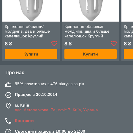
Кріплення обшивки/
Кріплення обшивки/
Кріп
молдінгів, два й більше
молдінгів, два й більше
молд
капелюшок Круглий
капелюшок Круглий
капе
капелюх — Infiniti G20
капелюх — Infiniti G20
капе
8
8
8
₴
₴
₴
Купити
Купити
Про нас
95% позитивних з 476 відгуків за рік
Працює з 30.10.2014
м. Київ
вул. Автопаркова, 7а, офіс 7, Київ, Україна
Контакти
Сьогодні працює з 10:00 до 21:00