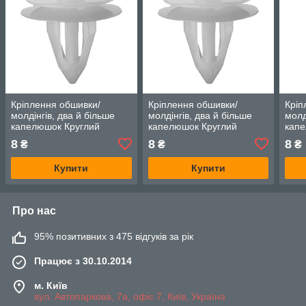
Кріплення обшивки/
Кріплення обшивки/
Кріп
молдінгів, два й більше
молдінгів, два й більше
молд
капелюшок Круглий
капелюшок Круглий
капе
капелюх — Infiniti G37
капелюх — Infiniti G37
капе
8
8
8
₴
₴
₴
Купити
Купити
Про нас
95% позитивних з 475 відгуків за рік
Працює з 30.10.2014
м. Київ
вул. Автопаркова, 7а, офіс 7, Київ, Україна