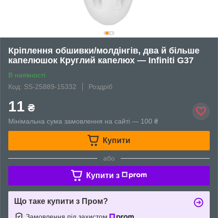
Кріплення обшивки/молдінгів, два й більше
капелюшок Круглий капелюх — Infiniti G37
В наявності
Код: SS-25889-15332
Роздріб
11
₴
Мінімальна сума замовлення на сайті — 100 ₴
Купити
або
Купити з
Що таке купити з Пром?
Замовлення під захистом