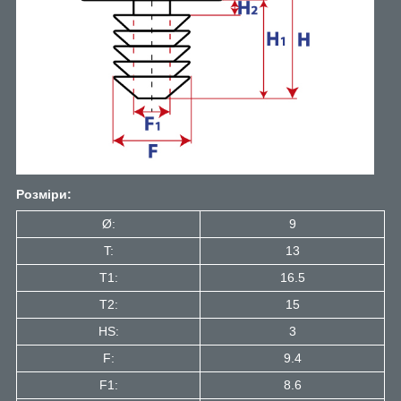
Розміри:
Ø:
9
T:
13
T1:
16.5
Т2:
15
HS:
3
F:
9.4
F1:
8.6