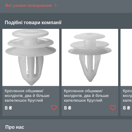
Всі умови повернення
Подібні товари компанії
Кріплення обшивки/
Кріплення обшивки/
Кріп
молдінгів, два й більше
молдінгів, два й більше
молд
капелюшок Круглий
капелюшок Круглий
капе
капелюх — Infiniti M35
капелюх — Infiniti M35
капе
8
8
8
₴
₴
₴
Про нас