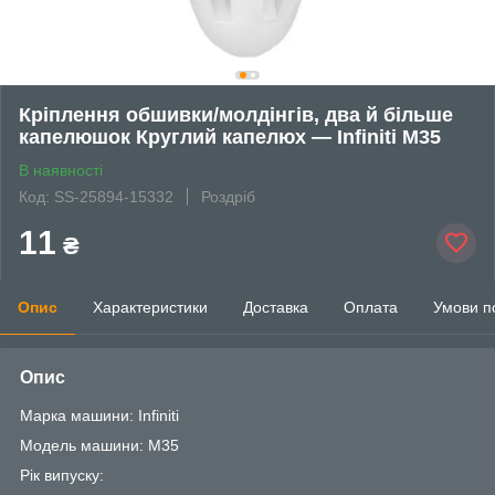
Кріплення обшивки/молдінгів, два й більше
капелюшок Круглий капелюх — Infiniti M35
В наявності
Код: SS-25894-15332
Роздріб
11
₴
Опис
Характеристики
Доставка
Оплата
Умови п
Опис
Марка машини: Infiniti
Модель машини: M35
Рік випуску: