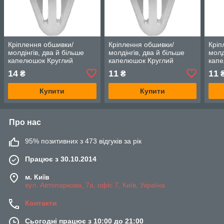
Кріплення обшивки/
Кріплення обшивки/
Кріп
молдінгів, два й більше
молдінгів, два й більше
молд
капелюшок Круглий
капелюшок Круглий
капе
капелюх — Infiniti Q50L
капелюх — Infiniti Q50L
капе
14
11
11
₴
₴
Купити
Купити
Про нас
95% позитивних з 473 відгуків за рік
Працює з 30.10.2014
м. Київ
вул. Автопаркова, 7а, офіс 7, Київ, Україна
Контакти
Сьогодні працює з 10:00 до 21:00