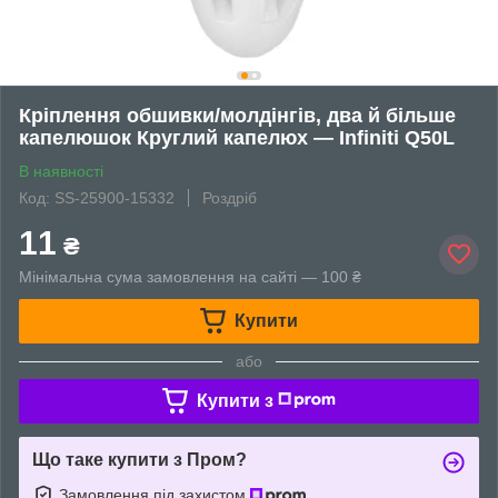
Кріплення обшивки/молдінгів, два й більше
капелюшок Круглий капелюх — Infiniti Q50L
В наявності
Код: SS-25900-15332
Роздріб
11
₴
Мінімальна сума замовлення на сайті — 100 ₴
Купити
або
Купити з
Що таке купити з Пром?
Замовлення під захистом