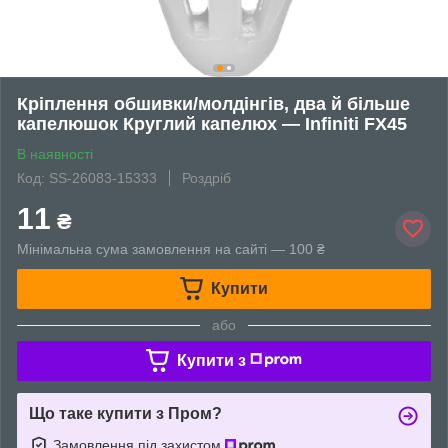
Кріплення обшивки/молдінгів, два й більше
капелюшок Круглий капелюх — Infiniti FX45
В наявності
Код: SS-26083-15333
Роздріб
11
₴
Мінімальна сума замовлення на сайті — 100 ₴
Купити
або
Купити з
Що таке купити з Пром?
Замовлення під захистом