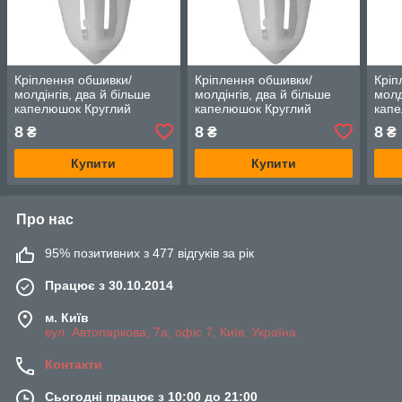
Кріплення обшивки/
Кріплення обшивки/
Кріп
молдінгів, два й більше
молдінгів, два й більше
молд
капелюшок Круглий
капелюшок Круглий
капе
капелюх — Infiniti FX35
капелюх — Infiniti FX45
капе
8
8
8
₴
₴
₴
Купити
Купити
Про нас
95% позитивних з 477 відгуків за рік
Працює з 30.10.2014
м. Київ
вул. Автопаркова, 7а, офіс 7, Київ, Україна
Контакти
Сьогодні працює з 10:00 до 21:00