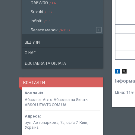
DAEWOO
332
Suzuki
807
Infiniti
551
Багато марок
48537
ВІДГУКИ
О НАС
ДОСТАВКА ТА ОПЛАТА
Інформа
КОНТАКТИ
Ціна:
11 ₴
Абсолют Авто-Абсолютна Якість
ABSOLUTAVTO.COM.UA
вул. Автопаркова, 7а, офіс 7, Київ,
Україна