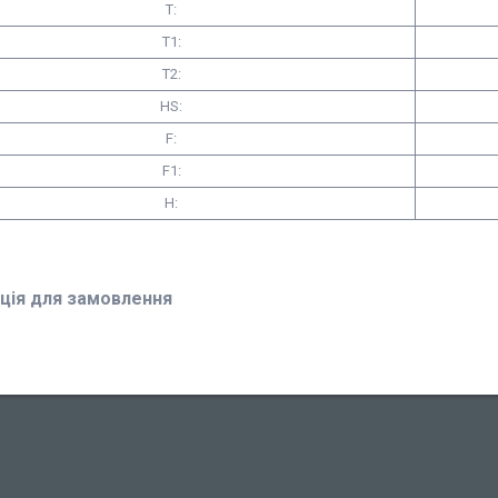
T:
T1:
Т2:
HS:
F:
F1:
H:
ція для замовлення