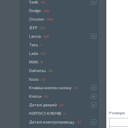
Saab
44
Dodge
282
Chrysler
400
JEEP
247
Lancia
681
Tata
1
Lada
127
MAN
8
Daihatsu
80
Isuzu
32
Клавіші кнопок салону
74
Кліпси
50
Деталі дверей
22
Розміри:
КОРПУСУ КЛЮЧІВ
4
Деталі електроприводу
87