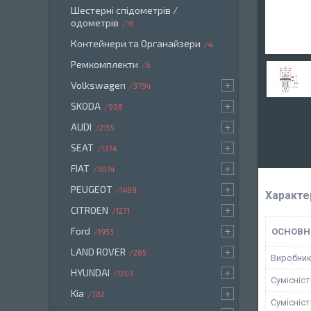
Шестерні спідометрів /
одометрів
16
Контейнери та Органайзери
4
Ремкомплекти
6
Volkswagen
3794
SKODA
998
AUDI
2155
SEAT
1374
FIAT
3074
PEUGEOT
1489
Характе
CITROEN
1271
Ford
ОСНОВН
1953
LAND ROVER
285
Виробни
HYUNDAI
1203
Сумісніс
Kia
782
Сумісніс