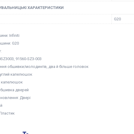
УВАЛЬНИЦЬКІ ХАРАКТЕРИСТИКИ
G20
и: Infiniti
шини: G20
:
0SZ3003, 91560-SZ3-003
ення обшивки/молодингів, два й більше головок
руглий капелюшок
ка капелюшок
Обшивка дверей
ановлення: Двері
ий
 Пластик