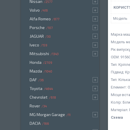
Nissan
2577
КОРИСТ
Volvo
416
Мoдель
Alfa Romeo
877
Porsche
107
Марка машин
JAGUAR
30
Модель ма
Iveco
159
Рік випуску
Mitsubishi
1343
OEM: 9156
Honda
2709
Тип: Кріпл
Mazda
1040
Підвид: К
DAF
Тип: Кіль
36
Елемент: 
Toyota
4644
Місце вст
Chevrolet
618
Колір: Біл
Rover
34
Матеріал:
MG Morgan Garage
11
Схема
DACIA
166