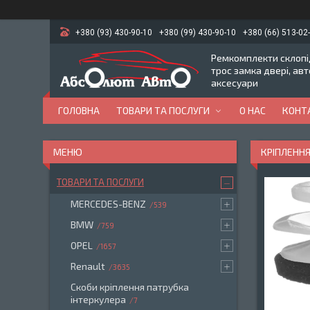
+380 (93) 430-90-10
+380 (99) 430-90-10
+380 (66) 513-02
Ремкомплекти склопід
трос замка двері, ав
аксесуари
ГОЛОВНА
ТОВАРИ ТА ПОСЛУГИ
О НАС
КОНТ
КРІПЛЕННЯ
ТОВАРИ ТА ПОСЛУГИ
MERCEDES-BENZ
539
BMW
759
OPEL
1657
Renault
3635
Скоби кріплення патрубка
інтеркулера
7