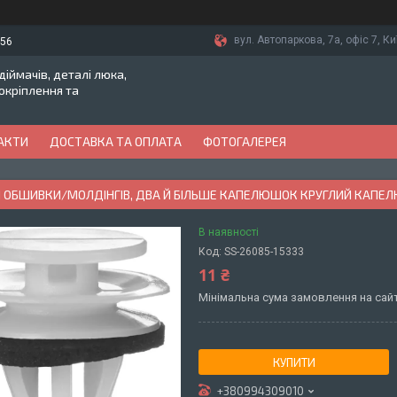
вул. Автопаркова, 7а, офіс 7, Ки
-56
іймачів, деталі люка,
токріплення та
АКТИ
ДОСТАВКА ТА ОПЛАТА
ФОТОГАЛЕРЕЯ
 ОБШИВКИ/МОЛДІНГІВ, ДВА Й БІЛЬШЕ КАПЕЛЮШОК КРУГЛИЙ КАПЕЛЮХ
В наявності
Код:
SS-26085-15333
11 ₴
Мінімальна сума замовлення на сайт
КУПИТИ
+380994309010