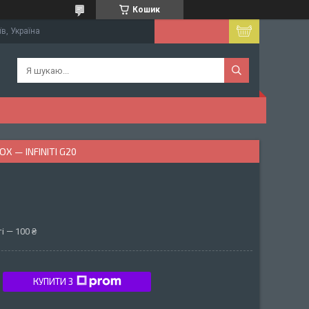
Кошик
їв, Україна
 — INFINITI G20
і — 100 ₴
КУПИТИ З