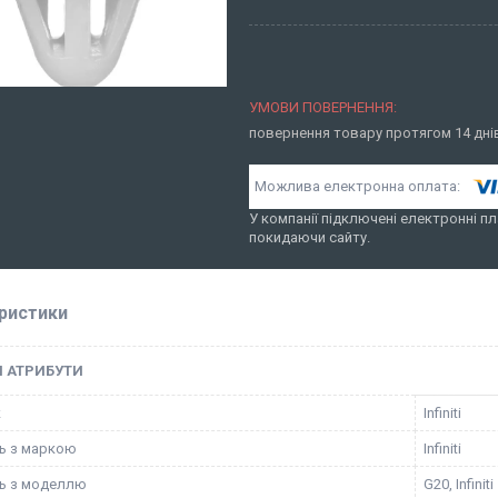
повернення товару протягом 14 дн
У компанії підключені електронні пл
покидаючи сайту.
ристики
І АТРИБУТИ
к
Infiniti
ть з маркою
Infiniti
ть з моделлю
G20, Infiniti