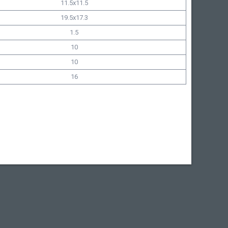
11.5x11.5
19.5x17.3
1.5
10
10
16