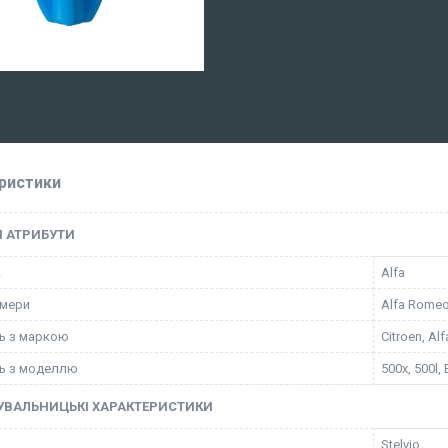
ристики
І АТРИБУТИ
к
Alfa
омери
Alfa Romeo
ть з маркою
Citroen, Al
ть з моделлю
500x, 500l,
УВАЛЬНИЦЬКІ ХАРАКТЕРИСТИКИ
Stelvio