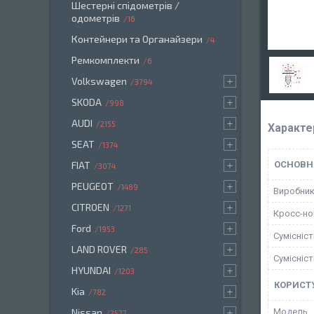
Шестерні спідометрів /
одометрів
16
Контейнери та Органайзери
4
Ремкомплекти
6
Volkswagen
3794
SKODA
998
AUDI
2155
Характе
SEAT
1374
FIAT
ОСНОВН
3074
PEUGEOT
1489
Виробни
CITROEN
1271
Кросс-н
Ford
1953
Сумісніс
LAND ROVER
285
Сумісніс
HYUNDAI
1203
КОРИСТ
Kia
782
Nissan
Мoдель
2577