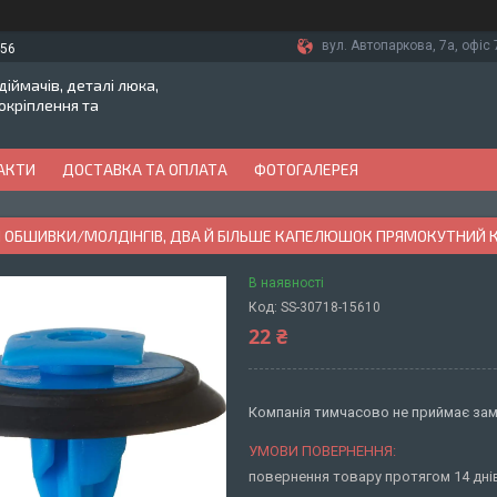
вул. Автопаркова, 7а, офіс 7
-56
іймачів, деталі люка,
токріплення та
АКТИ
ДОСТАВКА ТА ОПЛАТА
ФОТОГАЛЕРЕЯ
Я ОБШИВКИ/МОЛДІНГІВ, ДВА Й БІЛЬШЕ КАПЕЛЮШОК ПРЯМОКУТНИЙ 
В наявності
Код:
SS-30718-15610
22 ₴
Компанія тимчасово не приймає за
повернення товару протягом 14 дн