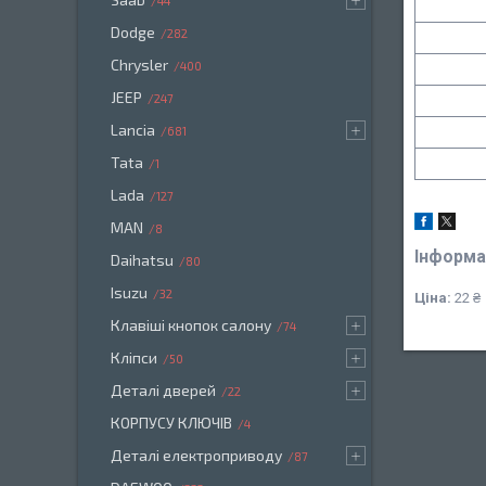
44
Dodge
282
Chrysler
400
JEEP
247
Lancia
681
Tata
1
Lada
127
MAN
8
Інформа
Daihatsu
80
Isuzu
32
Ціна:
22 ₴
Клавіші кнопок салону
74
Кліпси
50
Деталі дверей
22
КОРПУСУ КЛЮЧІВ
4
Деталі електроприводу
87