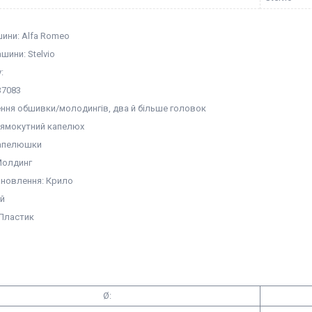
ини: Alfa Romeo
ини: Stelvio
:
37083
ення обшивки/молодингів, два й більше головок
рямокутний капелюх
капелюшки
Молдинг
ановлення: Крило
ій
 Пластик
Ø: