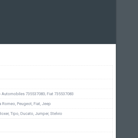
 Automobiles 735537083; Fiat 735537083
fa Romeo, Peugeot, Fiat, Jeep
 Boxer, Tipo, Ducato, Jumper, Stelvio