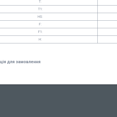
T:
T1:
HS:
F:
F1:
H:
ція для замовлення