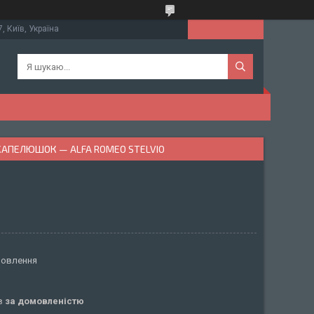
, Київ, Україна
КАПЕЛЮШОК — ALFA ROMEO STELVIO
мовлення
ів
за домовленістю