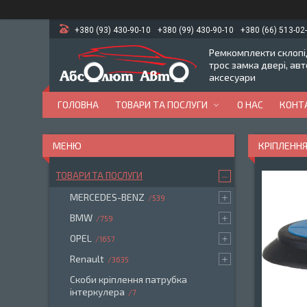
+380 (93) 430-90-10
+380 (99) 430-90-10
+380 (66) 513-02
Ремкомплекти склопід
трос замка двері, ав
аксесуари
ГОЛОВНА
ТОВАРИ ТА ПОСЛУГИ
О НАС
КОНТ
КРІПЛЕНН
ТОВАРИ ТА ПОСЛУГИ
MERCEDES-BENZ
539
BMW
759
OPEL
1657
Renault
3635
Скоби кріплення патрубка
інтеркулера
7