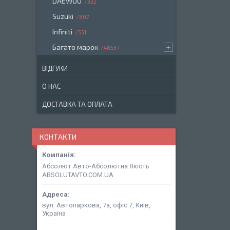
DAEWOO
332
Suzuki
807
Infiniti
551
Багато марок
48537
ВІДГУКИ
О НАС
ДОСТАВКА ТА ОПЛАТА
КОНТАКТИ
Абсолют Авто-Абсолютна Якість
ABSOLUTAVTO.COM.UA
вул. Автопаркова, 7а, офіс 7, Київ,
Україна