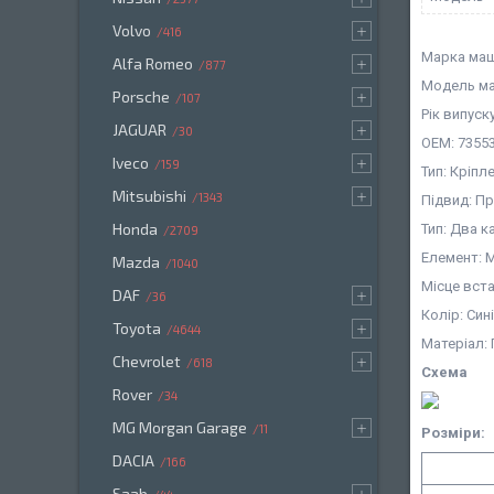
Volvo
416
Марка маш
Alfa Romeo
877
Модель маш
Porsche
107
Рік випуску
JAGUAR
30
OEM: 7355
Iveco
159
Тип: Кріпл
Mitsubishi
1343
Підвид: П
Honda
Тип: Два 
2709
Елемент: 
Mazda
1040
Місце вст
DAF
36
Колір: Син
Toyota
4644
Матеріал:
Chevrolet
618
Схема
Rover
34
MG Morgan Garage
11
Розміри:
DACIA
166
Saab