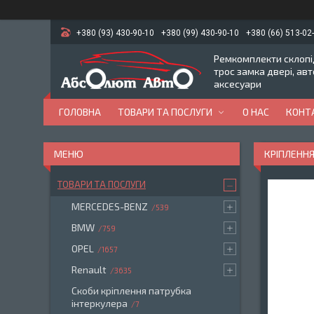
+380 (93) 430-90-10
+380 (99) 430-90-10
+380 (66) 513-02
Ремкомплекти склопід
трос замка двері, ав
аксесуари
ГОЛОВНА
ТОВАРИ ТА ПОСЛУГИ
О НАС
КОНТ
КРІПЛЕНН
ТОВАРИ ТА ПОСЛУГИ
MERCEDES-BENZ
539
BMW
759
OPEL
1657
Renault
3635
Скоби кріплення патрубка
інтеркулера
7