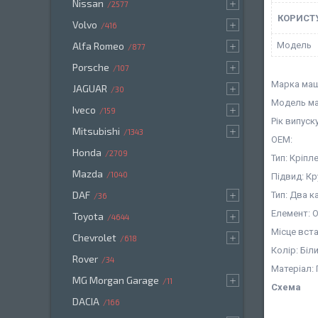
Nissan
2577
КОРИСТ
Volvo
416
Мoдель
Alfa Romeo
877
Porsche
107
Марка маш
JAGUAR
30
Модель ма
Iveco
159
Рік випуску
Mitsubishi
1343
OEM:
Honda
2709
Тип: Кріпл
Mazda
1040
Підвид: К
DAF
Тип: Два 
36
Елемент: 
Toyota
4644
Місце вст
Chevrolet
618
Колір: Біл
Rover
34
Матеріал:
MG Morgan Garage
11
Схема
DACIA
166