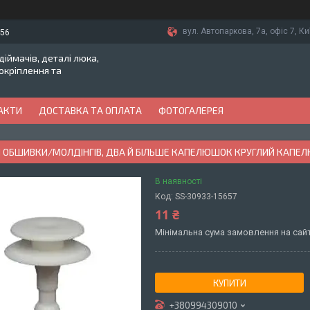
вул. Автопаркова, 7а, офіс 7, Ки
-56
іймачів, деталі люка,
токріплення та
АКТИ
ДОСТАВКА ТА ОПЛАТА
ФОТОГАЛЕРЕЯ
Я ОБШИВКИ/МОЛДІНГІВ, ДВА Й БІЛЬШЕ КАПЕЛЮШОК КРУГЛИЙ КАПЕЛ
В наявності
Код:
SS-30933-15657
11 ₴
Мінімальна сума замовлення на сайт
КУПИТИ
+380994309010