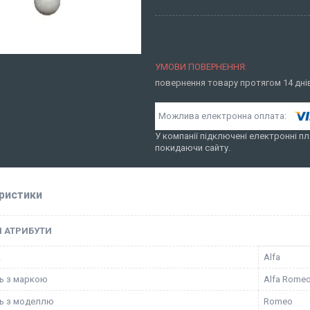
повернення товару протягом 14 дн
У компанії підключені електронні пл
покидаючи сайту.
ристики
І АТРИБУТИ
к
Alfa
ть з маркою
Alfa Rome
ть з моделлю
Romeo