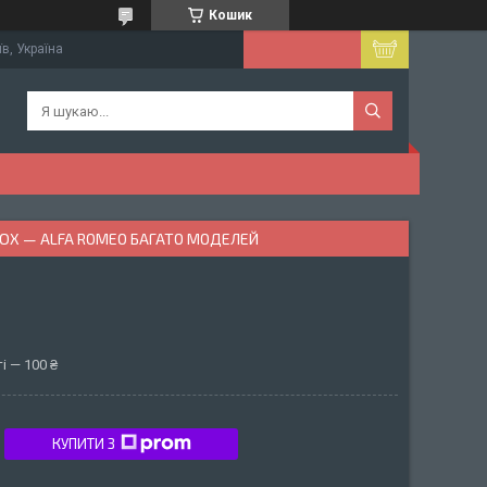
Кошик
їв, Україна
ЮХ — ALFA ROMEO БАГАТО МОДЕЛЕЙ
і — 100 ₴
КУПИТИ З