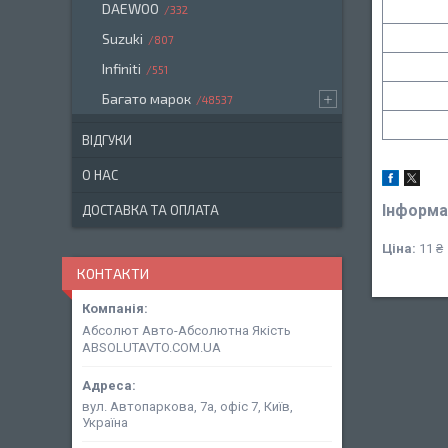
DAEWOO
332
Suzuki
807
Infiniti
551
Багато марок
48537
ВІДГУКИ
О НАС
Інформа
ДОСТАВКА ТА ОПЛАТА
Ціна:
11 ₴
КОНТАКТИ
Абсолют Авто-Абсолютна Якість
ABSOLUTAVTO.COM.UA
вул. Автопаркова, 7а, офіс 7, Київ,
Україна