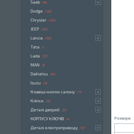
Saab
44
Dodge
282
Chrysler
400
JEEP
247
Lancia
681
Tata
1
Lada
127
MAN
8
Daihatsu
80
Isuzu
32
Клавіші кнопок салону
74
Кліпси
50
Деталі дверей
22
Розміри:
КОРПУСУ КЛЮЧІВ
4
Деталі електроприводу
87