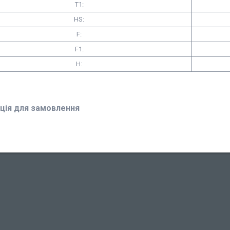
T1:
HS:
F:
F1:
H:
ція для замовлення