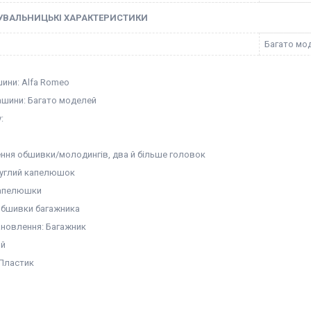
УВАЛЬНИЦЬКІ ХАРАКТЕРИСТИКИ
Багато мо
ини: Alfa Romeo
шини: Багато моделей
:
ення обшивки/молодингів, два й більше головок
руглий капелюшок
капелюшки
Обшивки багажника
ановлення: Багажник
ий
 Пластик