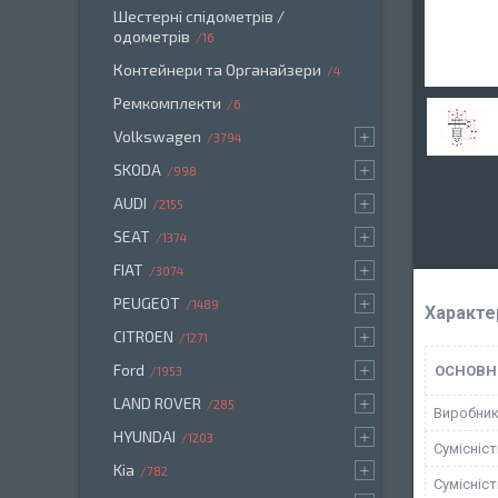
Шестерні спідометрів /
одометрів
16
Контейнери та Органайзери
4
Ремкомплекти
6
Volkswagen
3794
SKODA
998
AUDI
2155
SEAT
1374
FIAT
3074
PEUGEOT
1489
Характе
CITROEN
1271
Ford
ОСНОВН
1953
LAND ROVER
285
Виробни
HYUNDAI
1203
Сумісніс
Kia
782
Сумісніс