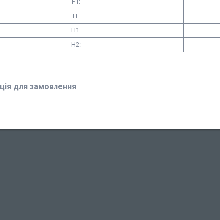
F1:
H:
H1:
H2:
ція для замовлення