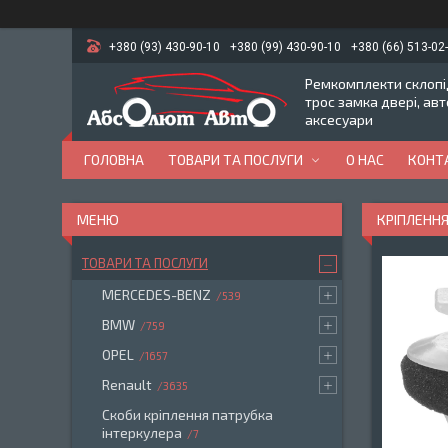
+380 (93) 430-90-10
+380 (99) 430-90-10
+380 (66) 513-02
Ремкомплекти склопід
трос замка двері, ав
аксесуари
ГОЛОВНА
ТОВАРИ ТА ПОСЛУГИ
О НАС
КОНТ
КРІПЛЕННЯ
ТОВАРИ ТА ПОСЛУГИ
MERCEDES-BENZ
539
BMW
759
OPEL
1657
Renault
3635
Скоби кріплення патрубка
інтеркулера
7