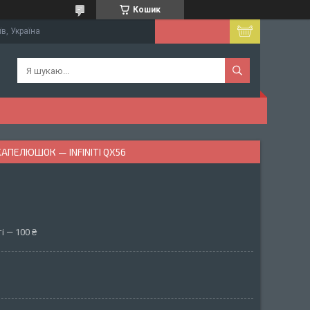
Кошик
їв, Україна
АПЕЛЮШОК — INFINITI QX56
і — 100 ₴