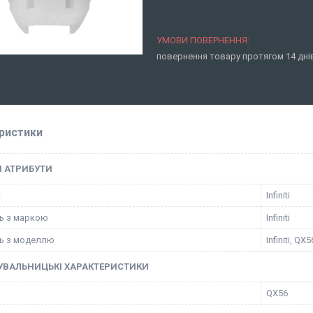
повернення товару протягом 14 дн
ристики
І АТРИБУТИ
к
Infiniti
ть з маркою
Infiniti
ть з моделлю
Infiniti, QX5
УВАЛЬНИЦЬКІ ХАРАКТЕРИСТИКИ
QX56