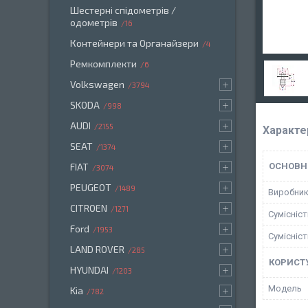
Шестерні спідометрів /
одометрів
16
Контейнери та Органайзери
4
Ремкомплекти
6
Volkswagen
3794
SKODA
998
AUDI
2155
Характе
SEAT
1374
FIAT
ОСНОВН
3074
PEUGEOT
1489
Виробни
CITROEN
1271
Сумісніс
Ford
1953
Сумісніс
LAND ROVER
285
КОРИСТ
HYUNDAI
1203
Мoдель
Kia
782