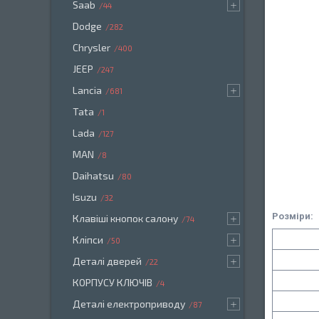
Saab
44
Dodge
282
Chrysler
400
JEEP
247
Lancia
681
Tata
1
Lada
127
MAN
8
Daihatsu
80
Isuzu
32
Розміри:
Клавіші кнопок салону
74
Кліпси
50
Деталі дверей
22
КОРПУСУ КЛЮЧІВ
4
Деталі електроприводу
87