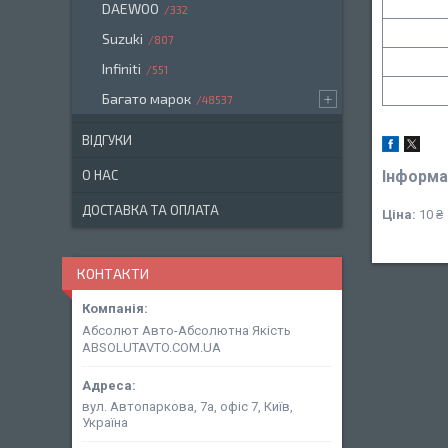
DAEWOO
332
Suzuki
807
Infiniti
551
Багато марок
48537
ВІДГУКИ
О НАС
Інформа
ДОСТАВКА ТА ОПЛАТА
Ціна:
10 ₴
КОНТАКТИ
Абсолют Авто-Абсолютна Якість
ABSOLUTAVTO.COM.UA
вул. Автопаркова, 7а, офіс 7, Київ,
Україна