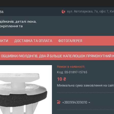
вул. Автопаркова, 7а, офіс 7, Ки
-56
іймачів, деталі люка,
токріплення та
АКТИ
ДОСТАВКА ТА ОПЛАТА
ФОТОГАЛЕРЕЯ
 ОБШИВКИ/МОЛДІНГІВ, ДВА Й БІЛЬШЕ КАПЕЛЮШОК ПРЯМОКУТНИЙ К
Немає в наявності
Код:
SS-31897-15765
10 ₴
Мінімальна сума замовлення на сайт
+380994309010