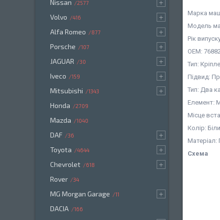
Nissan
2577
Марка машин
Volvo
416
Модель ма
Alfa Romeo
877
Рік випуск
Porsche
107
OEM: 7688
JAGUAR
30
Тип: Кріпл
Iveco
159
Підвид: П
Тип: Два 
Mitsubishi
1343
Елемент: 
Honda
2709
Місце вст
Mazda
1040
Колір: Біл
DAF
36
Матеріал:
Toyota
4644
Схема
Chevrolet
618
Rover
34
MG Morgan Garage
11
DACIA
166