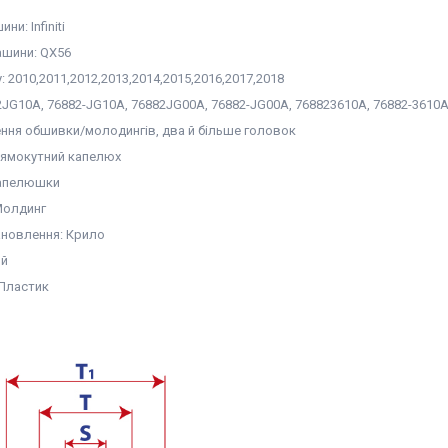
и: Infiniti
шини: QX56
у: 2010,2011,2012,2013,2014,2015,2016,2017,2018
2JG10A, 76882-JG10A, 76882JG00A, 76882-JG00A, 768823610A, 76882-3610
ення обшивки/молодингів, два й більше головок
рямокутний капелюх
капелюшки
Молдинг
ановлення: Крило
ий
 Пластик