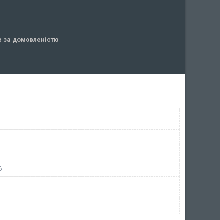
ів
за домовленістю
6