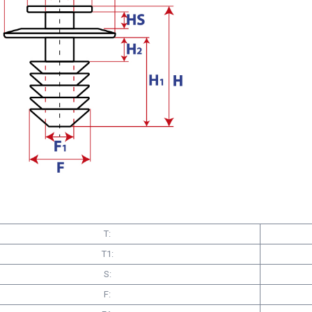
T:
T1:
S:
F: