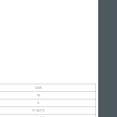
12x6
16
4
11.5x7.5