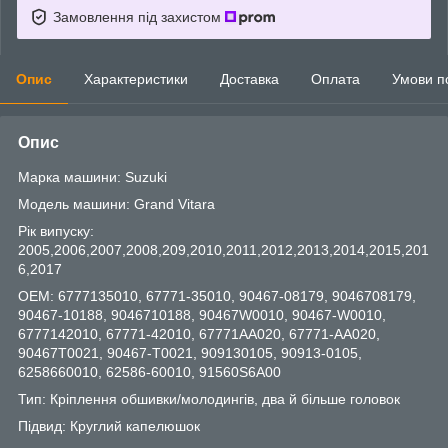
Замовлення під захистом
Опис
Характеристики
Доставка
Оплата
Умови п
Опис
Марка машини: Suzuki
Модель машини: Grand Vitara
Рік випуску:
2005,2006,2007,2008,209,2010,2011,2012,2013,2014,2015,201
6,2017
OEM: 6777135010, 67771-35010, 90467-08179, 9046708179,
90467-10188, 9046710188, 90467W0010, 90467-W0010,
6777142010, 67771-42010, 67771AA020, 67771-AA020,
90467T0021, 90467-T0021, 909130105, 90913-0105,
6258660010, 62586-60010, 91560S6A00
Тип: Кріплення обшивки/молодингів, два й більше головок
Підвид: Круглий капелюшок