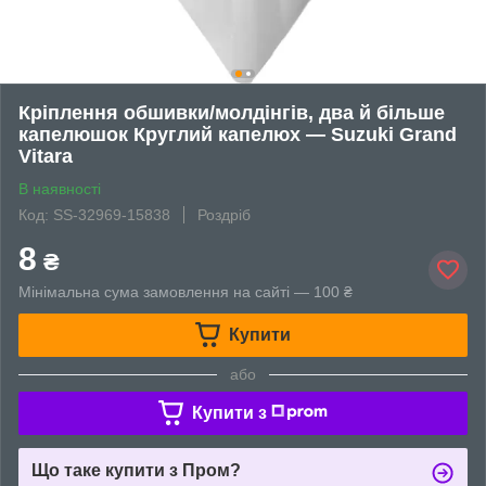
Кріплення обшивки/молдінгів, два й більше
капелюшок Круглий капелюх — Suzuki Grand
Vitara
В наявності
Код: SS-32969-15838
Роздріб
8
₴
Мінімальна сума замовлення на сайті — 100 ₴
Купити
або
Купити з
Що таке купити з Пром?