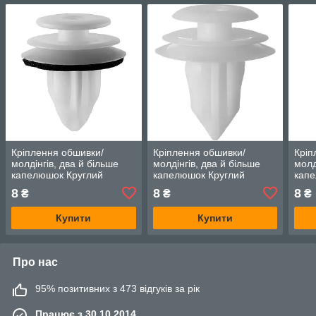
Кріплення обшивки/
Кріплення обшивки/
Кріп
молдінгів, два й більше
молдінгів, два й більше
молд
капелюшок Круглий
капелюшок Круглий
капе
капелюх — Suzuki Grand
капелюх — Suzuki Grand
капе
8
8
8
₴
₴
₴
Vitara
Vitara
Vita
Купити
Купити
Про нас
95% позитивних з 473 відгуків за рік
Працює з 30.10.2014