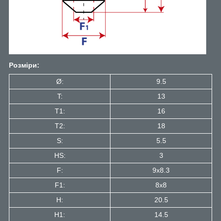
Розміри:
Ø:
9.5
T:
13
T1:
16
Т2:
18
S:
5.5
HS:
3
F:
9x8.3
F1:
8x8
H:
20.5
H1:
14.5