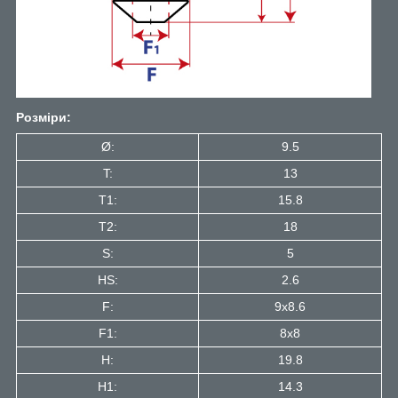
Розміри:
Ø:
9.5
T:
13
T1:
15.8
Т2:
18
S:
5
HS:
2.6
F:
9x8.6
F1:
8x8
H:
19.8
H1:
14.3