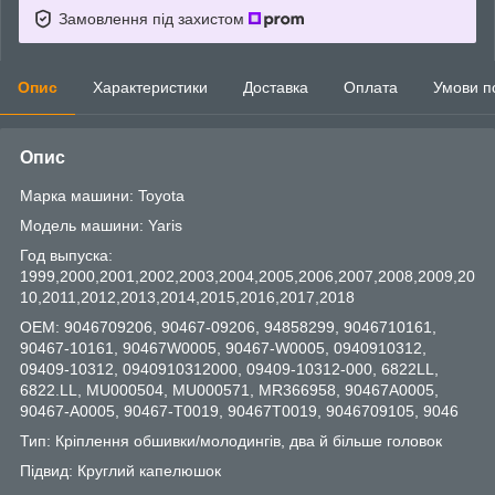
Замовлення під захистом
Опис
Характеристики
Доставка
Оплата
Умови п
Опис
Марка машини: Toyota
Модель машини: Yaris
Год выпуска:
1999,2000,2001,2002,2003,2004,2005,2006,2007,2008,2009,20
10,2011,2012,2013,2014,2015,2016,2017,2018
OEM: 9046709206, 90467-09206, 94858299, 9046710161,
90467-10161, 90467W0005, 90467-W0005, 0940910312,
09409-10312, 0940910312000, 09409-10312-000, 6822LL,
6822.LL, MU000504, MU000571, MR366958, 90467A0005,
90467-A0005, 90467-T0019, 90467T0019, 9046709105, 9046
Тип: Кріплення обшивки/молодингів, два й більше головок
Підвид: Круглий капелюшок