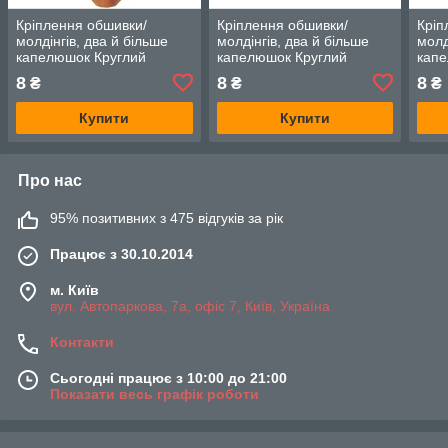
Кріплення обшивки/
Кріплення обшивки/
Кріп
молдінгів, два й більше
молдінгів, два й більше
молд
капелюшок Круглий
капелюшок Круглий
капе
капелюшок — Toyota Yaris
капелюшок — Toyota Yaris
капе
8
8
8
₴
₴
₴
Купити
Купити
Про нас
95% позитивних з 475 відгуків за рік
Працює з 30.10.2014
м. Київ
вул. Автопаркова, 7а, офіс 7, Київ, Україна
Контакти
Сьогодні працює з 10:00 до 21:00
Показати весь графік роботи