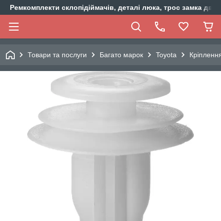
Ремкомплекти склопідіймачів, деталі люка, трос замка двер
Товари та послуги
Багато марок
Toyota
Кріплення