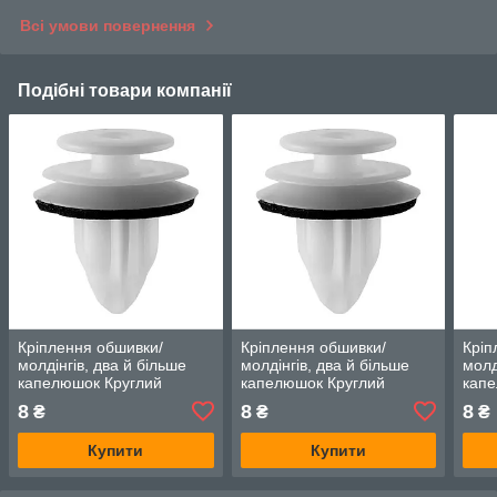
Всі умови повернення
Подібні товари компанії
Кріплення обшивки/
Кріплення обшивки/
Кріп
молдінгів, два й більше
молдінгів, два й більше
молд
капелюшок Круглий
капелюшок Круглий
капе
капелюх — Toyota Celica
капелюх — Toyota Celica
капе
8
8
8
₴
₴
₴
Купити
Купити