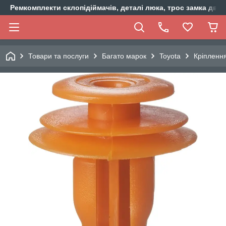
Ремкомплекти склопідіймачів, деталі люка, трос замка двер
Товари та послуги
Багато марок
Toyota
Кріплення