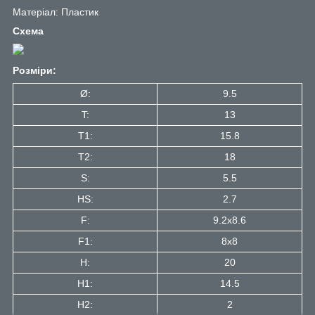
Матеріал: Пластик
Схема
Розміри:
Ø:
9.5
T:
13
T1:
15.8
Т2:
18
S:
5.5
HS:
2.7
F:
9.2x8.6
F1:
8x8
H:
20
H1:
14.5
H2:
2