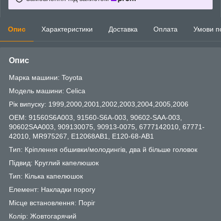
Опис
Характеристики
Доставка
Оплата
Умови п
Опис
Марка машини: Toyota
Модель машини: Celica
Рік випуску: 1999,2000,2001,2002,2003,2004,2005,2006
OEM: 91560S6A003, 91560-S6A-003, 90602-SAA-003,
90602SAA003, 909130075, 90913-0075, 6777142010, 67771-
42010, MR975267, E12068AB1, E120-68-AB1
Тип: Кріплення обшивки/молодингів, два й більше головок
Підвид: Круглий капелюшок
Тип: Кілька капелюшок
Елемент: Накладки порогу
Місце встановлення: Поріг
Колір: Жовтогарячий