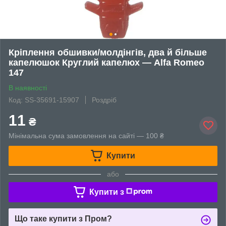
Кріплення обшивки/молдінгів, два й більше
капелюшок Круглий капелюх — Alfa Romeo
147
В наявності
Код: SS-35691-15907
Роздріб
11
₴
Мінімальна сума замовлення на сайті — 100 ₴
Купити
або
Купити з
Що таке купити з Пром?