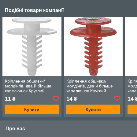
Подібні товари компанії
Кріплення обшивки/
Кріплення обшивки/
Кріп
молдінгів, два й більше
молдінгів, два й більше
молд
капелюшок Круглий
капелюшок Круглий
капе
капелюх — Alfa Romeo
капелюх — Alfa Romeo
капе
11
14
14
₴
₴
147
147
147
Купити
Купити
Про нас