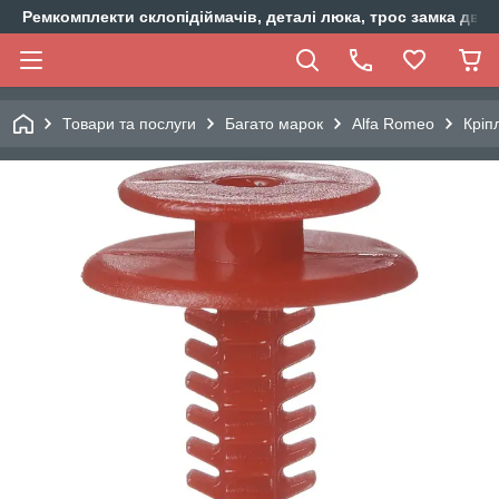
Ремкомплекти склопідіймачів, деталі люка, трос замка двер
Товари та послуги
Багато марок
Alfa Romeo
Кріп