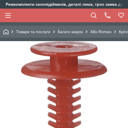
Ремкомплекти склопідіймачів, деталі люка, трос замка двер
Товари та послуги
Багато марок
Alfa Romeo
Кріп