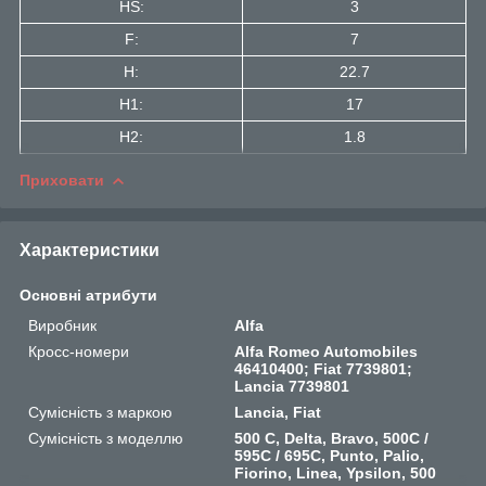
HS:
3
F:
7
H:
22.7
H1:
17
H2:
1.8
Приховати
Характеристики
Основні атрибути
Виробник
Alfa
Кросс-номери
Alfa Romeo Automobiles
46410400; Fiat 7739801;
Lancia 7739801
Сумісність з маркою
Lancia, Fiat
Сумісність з моделлю
500 C, Delta, Bravo, 500C /
595C / 695C, Punto, Palio,
Fiorino, Linea, Ypsilon, 500