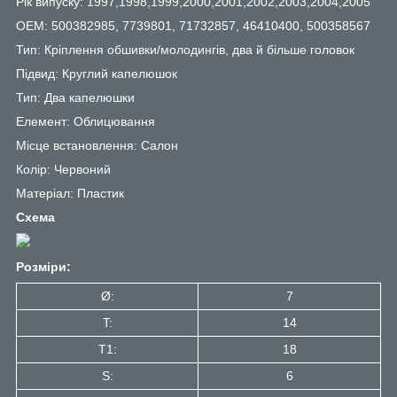
Рік випуску: 1997,1998,1999,2000,2001,2002,2003,2004,2005
OEM: 500382985, 7739801, 71732857, 46410400, 500358567
Тип: Кріплення обшивки/молодингів, два й більше головок
Підвид: Круглий капелюшок
Тип: Два капелюшки
Елемент: Облицювання
Місце встановлення: Салон
Колір: Червоний
Матеріал: Пластик
Схема
Розміри:
Ø:
7
T:
14
T1:
18
S:
6