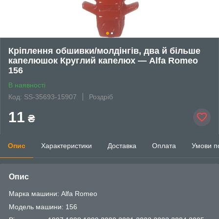
Кріплення обшивки/молдінгів, два й більше
капелюшок Круглий капелюх — Alfa Romeo
156
В наявності
Код: SS-35693-15907
Роздріб
11
₴
Опис
Характеристики
Доставка
Оплата
Умови п
Опис
Марка машини: Alfa Romeo
Модель машини: 156