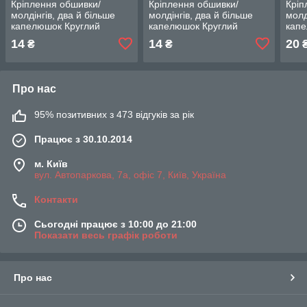
Кріплення обшивки/
Кріплення обшивки/
Кріп
молдінгів, два й більше
молдінгів, два й більше
молд
капелюшок Круглий
капелюшок Круглий
капе
капелюх — Alfa Romeo
капелюх — Alfa Romeo
капе
14
14
20
₴
₴
156
156
156
Про нас
95% позитивних з 473 відгуків за рік
Працює з 30.10.2014
м. Київ
вул. Автопаркова, 7а, офіс 7, Київ, Україна
Контакти
Сьогодні працює з 10:00 до 21:00
Показати весь графік роботи
Про нас