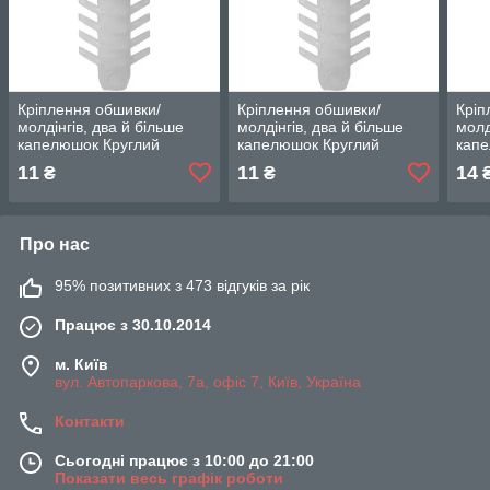
Кріплення обшивки/
Кріплення обшивки/
Кріп
молдінгів, два й більше
молдінгів, два й більше
молд
капелюшок Круглий
капелюшок Круглий
капе
капелюх — Alfa Romeo
капелюх — Alfa Romeo
капе
11
11
14
₴
₴
Spider
Spider
Spid
Про нас
95% позитивних з 473 відгуків за рік
Працює з 30.10.2014
м. Київ
вул. Автопаркова, 7а, офіс 7, Київ, Україна
Контакти
Сьогодні працює з 10:00 до 21:00
Показати весь графік роботи