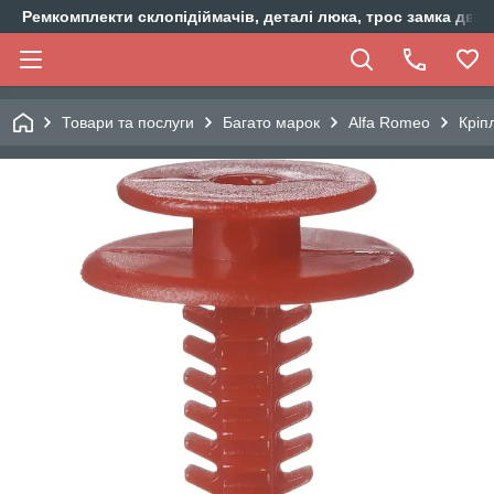
Ремкомплекти склопідіймачів, деталі люка, трос замка двер
Товари та послуги
Багато марок
Alfa Romeo
Кріп