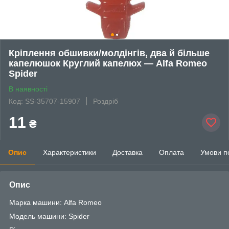
Кріплення обшивки/молдінгів, два й більше
капелюшок Круглий капелюх — Alfa Romeo
Spider
В наявності
Код: SS-35707-15907
Роздріб
11
₴
Опис
Характеристики
Доставка
Оплата
Умови п
Опис
Марка машини: Alfa Romeo
Модель машини: Spider