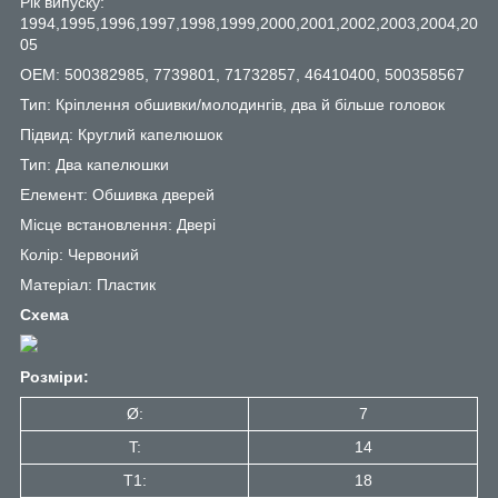
Рік випуску:
1994,1995,1996,1997,1998,1999,2000,2001,2002,2003,2004,20
05
OEM: 500382985, 7739801, 71732857, 46410400, 500358567
Тип: Кріплення обшивки/молодингів, два й більше головок
Підвид: Круглий капелюшок
Тип: Два капелюшки
Елемент: Обшивка дверей
Місце встановлення: Двері
Колір: Червоний
Матеріал: Пластик
Схема
Розміри:
Ø:
7
T:
14
T1:
18