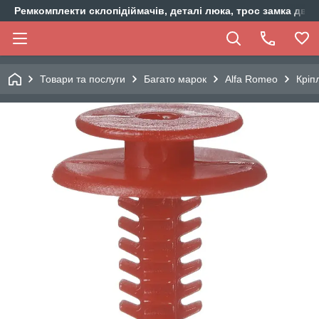
Ремкомплекти склопідіймачів, деталі люка, трос замка двер
Товари та послуги
Багато марок
Alfa Romeo
Кріп