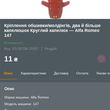
Кріплення обшивки/молдінгів, два й більше
капелюшок Круглий капелюх — Alfa Romeo
147
В наявності
Код: SS-35708-15907
Роздріб
11
₴
Опис
Характеристики
Доставка
Оплата
Умови п
Опис
Марка машини: Alfa Romeo
Модель машини: 147