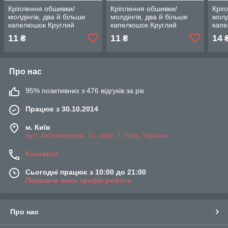
Кріплення обшивки/
Кріплення обшивки/
Кріп
молдінгів, два й більше
молдінгів, два й більше
молд
капелюшок Круглий
капелюшок Круглий
капе
капелюх — Alfa Romeo
капелюх — Alfa Romeo
капе
11
11
14
₴
₴
147
147
147
Про нас
95% позитивних з 476 відгуків за рік
Працює з 30.10.2014
м. Київ
вул. Автопаркова, 7а, офіс 7, Київ, Україна
Контакти
Сьогодні працює з 10:00 до 21:00
Показати весь графік роботи
Про нас