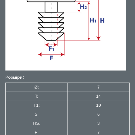
Розміри:
Ø:
7
T:
14
T1:
18
S:
6
HS:
3
F:
7