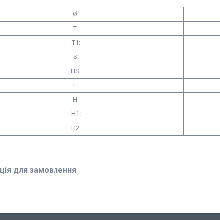
Ø:
T:
T1:
S:
HS:
F:
H:
H1:
H2:
ція для замовлення