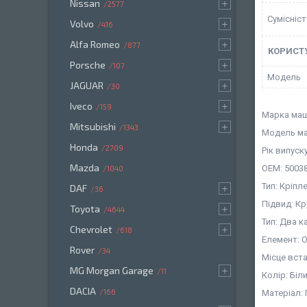
Nissan
2577
Сумісніс
Volvo
416
Alfa Romeo
877
КОРИСТ
Porsche
107
Мoдель
JAGUAR
30
Iveco
159
Марка маш
Mitsubishi
1343
Модель ма
Honda
2709
Рік випуск
Mazda
OEM: 50038
1040
Тип: Кріпл
DAF
36
Підвид: К
Toyota
4644
Тип: Два 
Chevrolet
618
Елемент: 
Rover
34
Місце вст
MG Morgan Garage
11
Колір: Біл
DACIA
166
Матеріал: