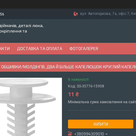
вул. Автопаркова, 7а, офіс 7, Ки
-56
іймачів, деталі люка,
токріплення та
АКТИ
ДОСТАВКА ТА ОПЛАТА
ФОТОГАЛЕРЕЯ
 ОБШИВКИ/МОЛДІНГІВ, ДВА Й БІЛЬШЕ КАПЕЛЮШОК КРУГЛИЙ КАПЕЛ
В наявності
Код:
SS-35776-15908
11 ₴
Мінімальна сума замовлення на сайт
КУПИТИ
+380994309010