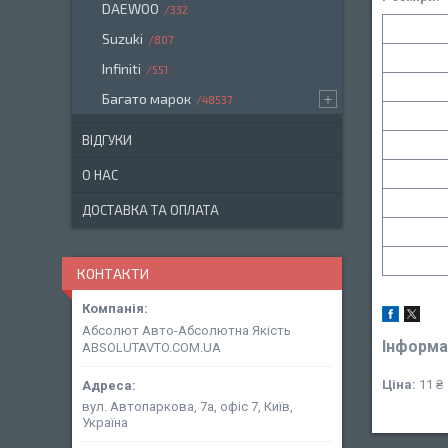
DAEWOO
332
Suzuki
807
Infiniti
551
Багато марок
48537
ВІДГУКИ
О НАС
ДОСТАВКА ТА ОПЛАТА
КОНТАКТИ
Абсолют Авто-Абсолютна Якість
Інформа
ABSOLUTAVTO.COM.UA
Ціна:
11 ₴
вул. Автопаркова, 7а, офіс 7, Київ,
Україна