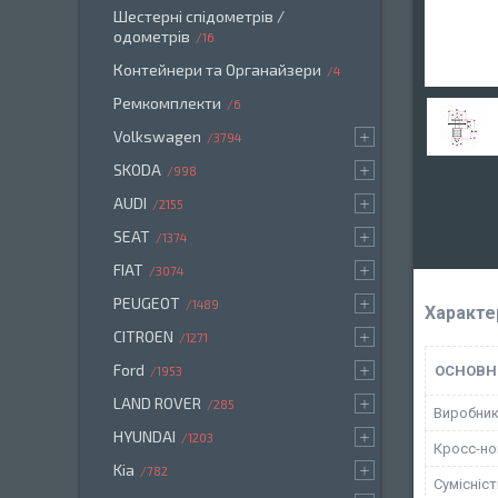
Шестерні спідометрів /
одометрів
16
Контейнери та Органайзери
4
Ремкомплекти
6
Volkswagen
3794
SKODA
998
AUDI
2155
SEAT
1374
FIAT
3074
PEUGEOT
1489
Характе
CITROEN
1271
Ford
ОСНОВН
1953
LAND ROVER
285
Виробни
HYUNDAI
1203
Кросс-н
Kia
782
Сумісніс