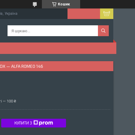
Кошик
їв, Україна
ЮХ — ALFA ROMEO 146
і — 100 ₴
КУПИТИ З