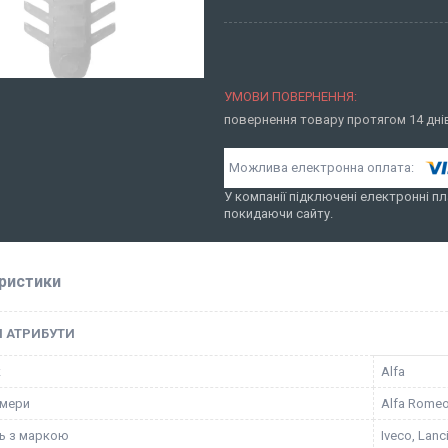
повернення товару протягом 14 дн
У компанії підключені електронні пл
покидаючи сайту.
ристики
І АТРИБУТИ
к
Alfa
омери
Alfa Romeo
ть з маркою
Iveco, Lanc