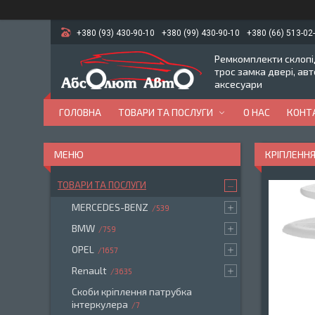
+380 (93) 430-90-10
+380 (99) 430-90-10
+380 (66) 513-02
Ремкомплекти склопід
трос замка двері, ав
аксесуари
ГОЛОВНА
ТОВАРИ ТА ПОСЛУГИ
О НАС
КОНТ
КРІПЛЕННЯ
ТОВАРИ ТА ПОСЛУГИ
MERCEDES-BENZ
539
BMW
759
OPEL
1657
Renault
3635
Скоби кріплення патрубка
інтеркулера
7