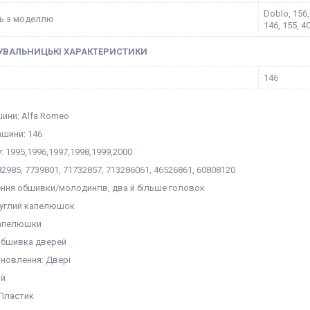
Doblo, 156, 
ть з моделлю
146, 155, 4C
УВАЛЬНИЦЬКІ ХАРАКТЕРИСТИКИ
146
ини: Alfa Romeo
шини: 146
у: 1995,1996,1997,1998,1999,2000
2985, 7739801, 71732857, 713286061, 46526861, 60808120
ення обшивки/молодингів, два й більше головок
руглий капелюшок
капелюшки
Обшивка дверей
ановлення: Двері
ий
 Пластик