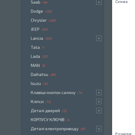
Схема
Saab
44
Dodge
282
Chrysler
400
JEEP
247
Lancia
681
Tata
1
Lada
127
MAN
8
Daihatsu
80
Isuzu
32
Клавіші кнопок салону
74
Кліпси
50
Деталі дверей
22
КОРПУСУ КЛЮЧІВ
4
Деталі електроприводу
87
Розміри: