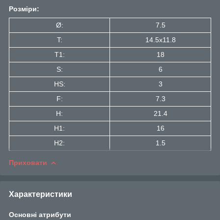
Розміри:
Ø:
7.5
T:
14.5x11.8
T1:
18
S:
6
HS:
3
F:
7.3
H:
21.4
H1:
16
H2:
1.5
Приховати
Характеристики
Основні атрибути