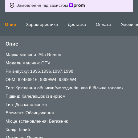
Замовлення під захистом
Опис
Характеристики
Доставка
Оплата
Умови п
Опис
Марка машини: Alfa Romeo
Модель машини: GTV
Рік випуску: 1995,1996,1997,1998
OEM: 82456516, 9399W4, 9399.W4
Тип: Кріплення обшивки/молодингів, два й більше головок
Підвид: Капелюшок із вирізом
Тип: Два капелюшки
Елемент: Облицювання
Місце встановлення: Багажник
Колір: Білий
Матеріал: Пластик