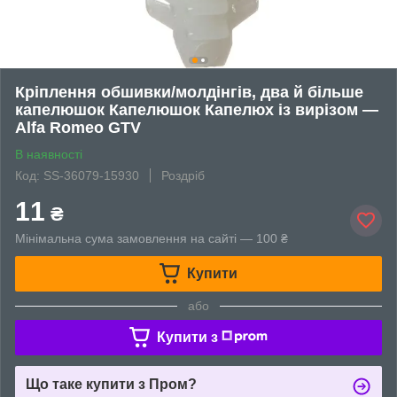
Кріплення обшивки/молдінгів, два й більше
капелюшок Капелюшок Капелюх із вирізом —
Alfa Romeo GTV
В наявності
Код: SS-36079-15930
Роздріб
11
₴
Мінімальна сума замовлення на сайті — 100 ₴
Купити
або
Купити з
Що таке купити з Пром?