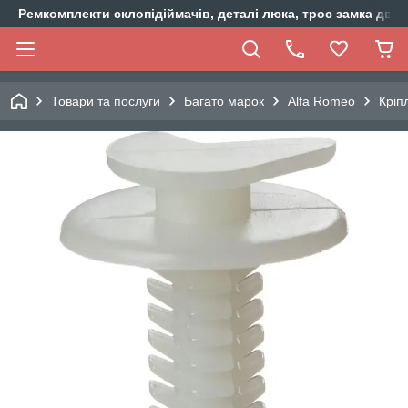
Ремкомплекти склопідіймачів, деталі люка, трос замка двер
Товари та послуги
Багато марок
Alfa Romeo
Кріп