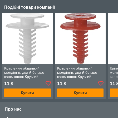
Подібні товари компанії
Кріплення обшивки/
Кріплення обшивки/
Кріп
молдінгів, два й більше
молдінгів, два й більше
молд
капелюшок Круглий
капелюшок Круглий
кап
капелюх — Alfa Romeo
капелюх — Alfa Romeo
Капе
11
11
11
₴
₴
GTV
GTV
Rom
Купити
Купити
Про нас