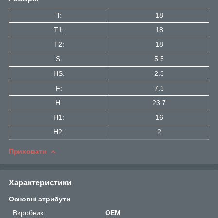
T:
18
T1:
18
Т2:
18
S:
5.5
HS:
2.3
F:
7.3
H:
23.7
H1:
16
H2:
2
Приховати
Характеристики
Основні атрибути
Виробник
OEM