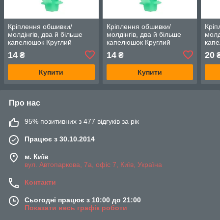
Кріплення обшивки/
Кріплення обшивки/
Кріп
молдінгів, два й більше
молдінгів, два й більше
молд
капелюшок Круглий
капелюшок Круглий
капе
капелюх — Lancia Musa
капелюх — Lancia Musa
капе
14
14
20
₴
₴
Купити
Купити
Про нас
95% позитивних з 477 відгуків за рік
Працює з 30.10.2014
м. Київ
вул. Автопаркова, 7а, офіс 7, Київ, Україна
Контакти
Сьогодні працює з 10:00 до 21:00
Показати весь графік роботи