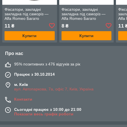
Фіксатори, закладні
Фіксатори, закладні
Фікс
закладна під саморіз —
закладна під саморіз —
закл
Alfa Romeo Багато
Alfa Romeo Багато
Alfa
моделей
моделей
11
8
11
₴
₴
Купити
Купити
Про нас
95% позитивних з 476 відгуків за рік
Працює з 30.10.2014
м. Київ
вул. Автопаркова, 7а, офіс 7, Київ, Україна
Контакти
Сьогодні працює з 10:00 до 21:00
Показати весь графік роботи