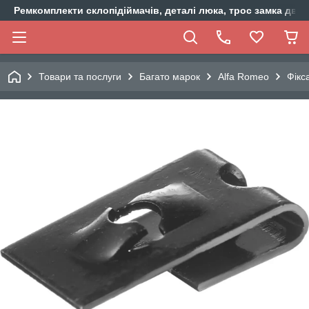
Ремкомплекти склопідіймачів, деталі люка, трос замка двер
Товари та послуги
Багато марок
Alfa Romeo
Фікс