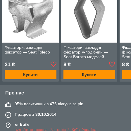
Фіксатори, закладні
Фіксатори, закладні
Фікс
фіксатор — Seat Toledo
фіксатор V-подібний —
фікс
Seat Багато моделей
Seat
21
8
8
₴
₴
₴
Купити
Купити
Про нас
95% позитивних з 476 відгуків за рік
Працює з 30.10.2014
м. Київ
вул. Автопаркова, 7а, офіс 7, Київ, Україна